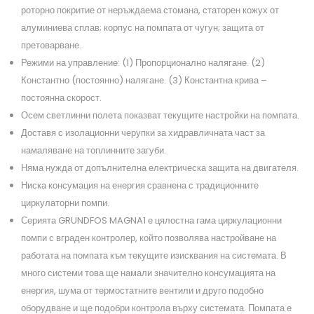
роторно покритие от неръждаема стомана, статорен кожух от
алуминиева сплав; корпус на помпата от чугун; защита от
претоварване.
Режими на управление: (1) Пропорционално налягане. (2)
Константно (постоянно) налягане. (3) Константна крива –
постоянна скорост.
Осем светлинни полета показват текущите настройки на помпата.
Доставя с изолационни черупки за хидравличната част за
намаляване на топлинните загуби.
Няма нужда от допълнителна електрическа защита на двигателя.
Ниска консумация на енергия сравнена с традиционните
циркулаторни помпи.
Серията GRUNDFOS MAGNA1 е цялостна гама циркулационни
помпи с вграден контролер, който позволява настройване на
работата на помпата към текущите изисквания на системата. В
много системи това ще намали значително консумацията на
енергия, шума от термостатните вентили и друго подобно
оборудване и ще подобри контрола върху системата. Помпата е