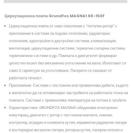
Циркулационна помпа Grundfos MAGNA1 65-150F
Циркулационна помпа от ново поколение с “потопен ротор” с
приложение в системи за подово отопление, радиаторно
отопление, еднотръбни и двутръбни системи, климатизация,
вентилация, циркулационни системи, термални соларни системи,
термпомпени системи и др. Помпата и двигателят формират
цялостен възел без механично уплътнение на вала. Използват се
само 2 гарнитури за уплътняване. Лагерите се смазват от
работната течност.
Приложение: Системи с постоянни или променливи дебити, където
е желателно да се оптимизират настройките на работната точка на
помпата. Системи с променлива температура на потока в тръбите.
Характеристики: GRUNDFOS MAGNA1 обединява електронно
комутиращ двигател с ротор с постоянни магнити, помпен
контролер, вграден в клемната кутия, керамични радиални лагери
и въглеродни аксиални лагери, роторна кутия, лагерни плочки и