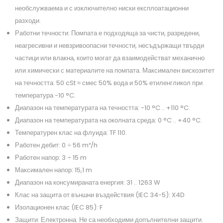
необслужваема и с изключително ниски експлоатационни
разходи.
Работни течности: Помпата е подходяща за чисти, разредени,
неагресивни и невзривоопасни течности, несъдържащи твърди
частици или влакна, които могат да взаимодействат механично
или химически с материалите на помпата. Максимален вискозитет
на течността: 50 cSt ≈ смес 50% вода и 50% етиленгликол при
температура -10 °C.
Диапазон на температурата на течността: -10 °C .. +110 °C.
Диапазон на температурата на околната среда: 0 °C .. +40 °C.
Температурен клас на флуида: TF 110.
Работен дебит: 0 ÷ 56 m³/h
Работен напор: 3 ÷ 15 m
Максимален напор: 15,1 m
Диапазон на консумираната енергия: 31 .. 1263 W
Клас на защита от външни въздействия (IEC 34-5): X4D
Изолационен клас (IEC 85): F
Защити: Електронна. Не са необходими допълнителни защити.