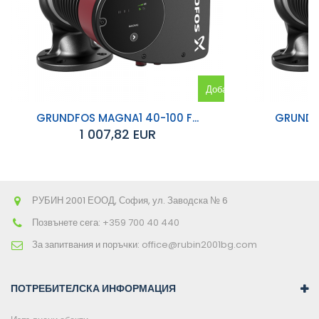
Добавяне
към
GRUNDFOS MAGNA1 40-100 F...
GRUNDFO
1 007,82 EUR
количката
РУБИН 2001 ЕООД, София, ул. Заводска № 6
Позвънете сега:
+359 700 40 440
За запитвания и поръчки:
office@rubin2001bg.com
ПОТРЕБИТЕЛСКА ИНФОРМАЦИЯ