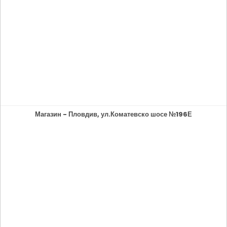
Магазин - Пловдив, ул.Коматевско шосе №196Е