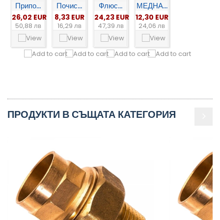
Припо...
Почис...
Флюс...
МЕДНА...
26,02 EUR
8,33 EUR
24,23 EUR
12,30 EUR
50,88 лв
16,29 лв
47,39 лв
24,06 лв
ПРОДУКТИ В СЪЩАТА КАТЕГОРИЯ