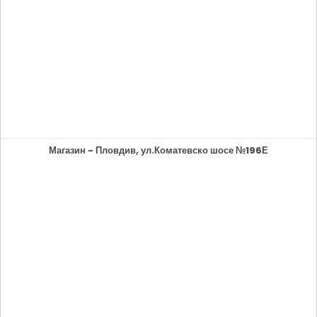
Магазин - Пловдив, ул.Коматевско шосе №196Е