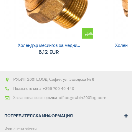
Добавяне
към
Холендър месингов за медни...
Холендър
6,12 EUR
количката
РУБИН 2001 ЕООД, София, ул. Заводска № 6
Позвънете сега:
+359 700 40 440
За запитвания и поръчки:
office@rubin2001bg.com
ПОТРЕБИТЕЛСКА ИНФОРМАЦИЯ
Изпълнени обекти