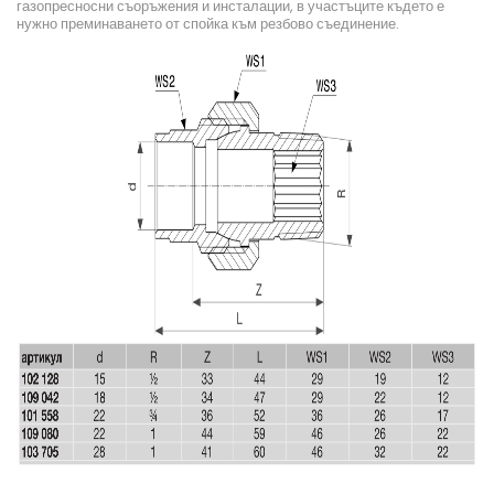
газопресносни съоръжения и инсталации, в участъците където е
нужно преминаването от спойка към резбово съединение.