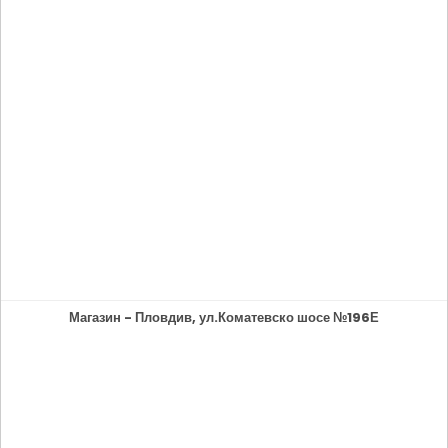
Магазин - Пловдив, ул.Коматевско шосе №196Е