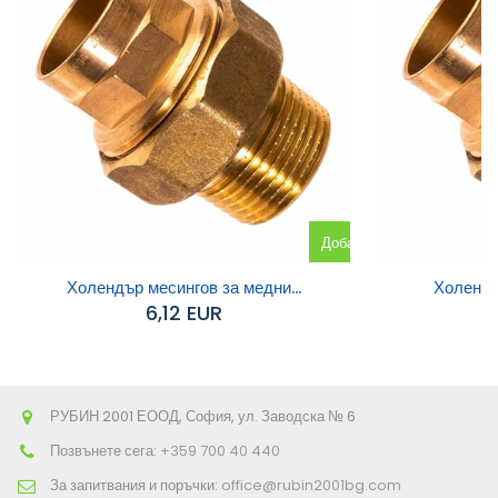
Добавяне
към
Холендър месингов за медни...
Холендър
6,12 EUR
количката
РУБИН 2001 ЕООД, София, ул. Заводска № 6
Позвънете сега:
+359 700 40 440
За запитвания и поръчки:
office@rubin2001bg.com