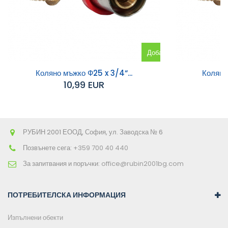
Добавяне
към
Коляно мъжко Ф25 x 3/4“...
Коляно 
10,99 EUR
количката
РУБИН 2001 ЕООД, София, ул. Заводска № 6
Позвънете сега:
+359 700 40 440
За запитвания и поръчки:
office@rubin2001bg.com
ПОТРЕБИТЕЛСКА ИНФОРМАЦИЯ
Изпълнени обекти