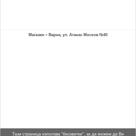
Магазин - Варна, ул. Атанас Москов №31
Тази страница използва "бисквитки", за да можем да Ви