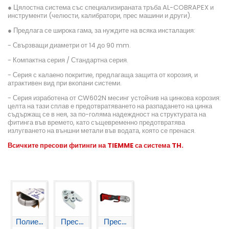
● Цялостна система със специализираната тръба AL-COBRAPEX и
инструменти (челюсти, калибратори, прес машини и други).
● Предлага се широка гама, за нуждите на всяка инсталация:
- Свързващи диаметри от 14 до 90 mm.
- Компактна серия / Стандартна серия.
- Серия с калаено покритие, предлагаща защита от корозия, и
атрактивен вид при вкопани системи.
- Серия изработена от CW602N месинг устойчив на цинкова корозия:
целта на тази сплав е предотвратяването на разпадането на цинка
съдържащ се в нея, за по-голяма надеждност на структурата на
фитинга във времето, като същевременно предотвратява
излугването на външни метали във водата, която се пренася.
Всичките пресови фитинги на TIEMME
са система TH
.
Полие...
Прес...
Прес...