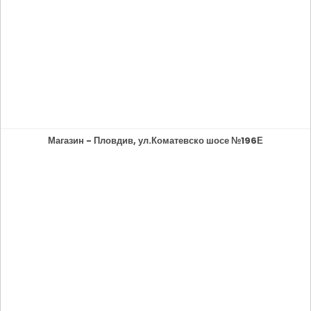
Магазин - Пловдив, ул.Коматевско шосе №196Е