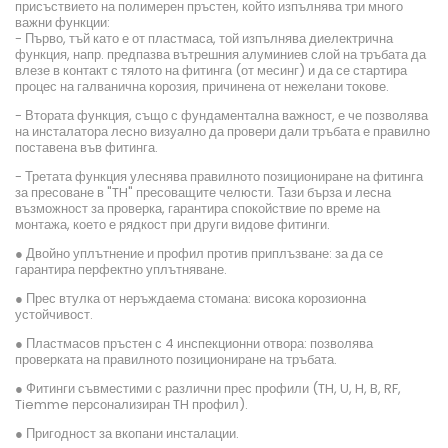
присъствието на полимерен пръстен, който изпълнява три много
важни функции:
- Първо, тъй като е от пластмаса, той изпълнява диелектрична
функция, напр. предпазва вътрешния алуминиев слой на тръбата да
влезе в контакт с тялото на фитинга (от месинг) и да се стартира
процес на галванична корозия, причинена от нежелани токове.
- Втората функция, също с фундаментална важност, е че позволява
на инсталатора лесно визуално да провери дали тръбата е правилно
поставена във фитинга.
- Третата функция улеснява правилното позициониране на фитинга
за пресоване в "TH" пресоващите челюсти. Тази бърза и лесна
възможност за проверка, гарантира спокойствие по време на
монтажа, което е рядкост при други видове фитинги.
● Двойно уплътнение и профил против приплъзване: за да се
гарантира перфектно уплътняване.
● Прес втулка от неръждаема стомана: висока корозионна
устойчивост.
● Пластмасов пръстен с 4 инспекционни отвора: позволява
проверката на правилното позициониране на тръбата.
● Фитинги съвместими с различни прес профили (TH, U, H, B, RF,
Tiemme персонализиран TH профил).
● Пригодност за вкопани инсталации.