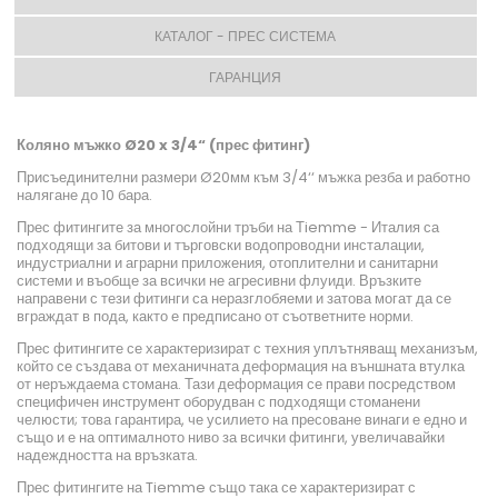
КАТАЛОГ - ПРЕС СИСТЕМА
ГАРАНЦИЯ
Коляно мъжко Ø20 x 3/4“ (прес фитинг)
Присъединителни размери Ø20мм към 3/4‘‘ мъжка резба и работно
налягане до 10 бара.
Прес фитингите за многослойни тръби на Тiemme - Италия са
подходящи за битови и търговски водопроводни инсталации,
индустриални и аграрни приложения, отоплителни и санитарни
системи и въобще за всички не агресивни флуиди. Връзките
направени с тези фитинги са неразглобяеми и затова могат да се
вграждат в пода, както е предписано от съответните норми.
Прес фитингите се характеризират с техния уплътняващ механизъм,
който се създава от механичната деформация на външната втулка
от неръждаема стомана. Тази деформация се прави посредством
специфичен инструмент оборудван с подходящи стоманени
челюсти; това гарантира, че усилието на пресоване винаги е едно и
също и е на оптималното ниво за всички фитинги, увеличавайки
надеждността на връзката.
Прес фитингите на Tiemme също така се характеризират с