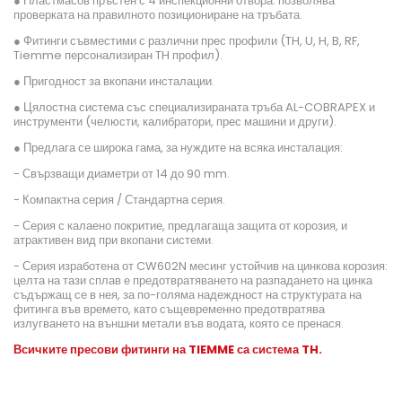
● Пластмасов пръстен с 4 инспекционни отвора: позволява
проверката на правилното позициониране на тръбата.
● Фитинги съвместими с различни прес профили (TH, U, H, B, RF,
Tiemme персонализиран TH профил).
● Пригодност за вкопани инсталации.
● Цялостна система със специализираната тръба AL-COBRAPEX и
инструменти (челюсти, калибратори, прес машини и други).
● Предлага се широка гама, за нуждите на всяка инсталация:
- Свързващи диаметри от 14 до 90 mm.
- Компактна серия / Стандартна серия.
- Серия с калаено покритие, предлагаща защита от корозия, и
атрактивен вид при вкопани системи.
- Серия изработена от CW602N месинг устойчив на цинкова корозия:
целта на тази сплав е предотвратяването на разпадането на цинка
съдържащ се в нея, за по-голяма надеждност на структурата на
фитинга във времето, като същевременно предотвратява
излугването на външни метали във водата, която се пренася.
Всичките пресови фитинги на TIEMME
са система TH
.