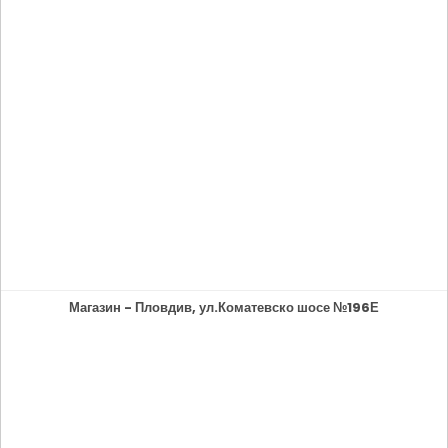
Магазин - Пловдив, ул.Коматевско шосе №196Е