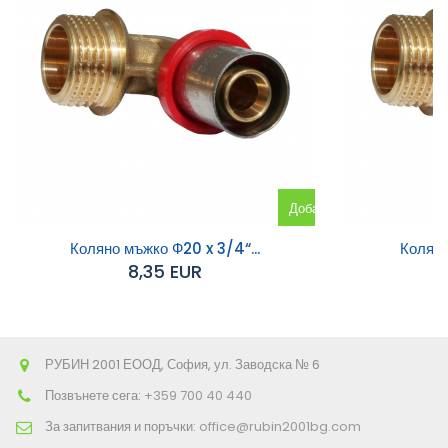
Добавяне
към
Коляно мъжко Ф20 x 3/4“...
Коляно
8,35 EUR
количката
РУБИН 2001 ЕООД, София, ул. Заводска № 6
Позвънете сега:
+359 700 40 440
За запитвания и поръчки:
office@rubin2001bg.com