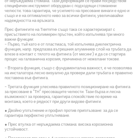
от неръждаема стомана. Тази деформация се прави посредством
специфичен инструмент оборудван с подходящи стоманени
челюсти; това гарантира, че усилието на пресоване винаги е едно и
също и е на оптималното ниво за всички фитинги, увеличавайки
надеждността на връзката.
Прес фитингите на Tiemme също така се характеризират с
присъствието на полимерен пръстен, който изпълнява три много
важни функции:
- Първо, тъй като е от пластмаса, той изпълнява диелектрична
функция, напр. предпазва вътрешния алуминиев слой на тръбата да
влезе в контакт с тялото на фитинга (от месинг) и да се стартира
процес на галванична корозия, причинена от нежелани токове.
- Втората функция, също с фундаментална важност, е че позволява
на инсталатора лесно визуално да провери дали тръбата е правилно
поставена във фитинга.
- Третата функция улеснява правилното позициониране на фитинга
за пресоване в "TH" пресоващите челюсти. Тази бърза и лесна
възможност за проверка, гарантира спокойствие по време на
монтажа, което е рядкост при други видове фитинги.
● Двойно уплътнение и профил против приплъзване: за да се
гарантира перфектно уплътняване.
● Прес втулка от неръждаема стомана: висока корозионна
устойчивост.