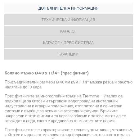
ДОПЪЛНИТЕЛНА ИНФОРМАЦИЯ
ТЕХНИЧЕСКА ИНФОРМАЦИЯ
КАТАЛОГ
КАТАЛОГ - ПРЕС СИСТЕМА
ГАРАНЦИЯ
Коляно мъжко Ø40 x 1 1/4“ (прес фитинг)
Присъединителни размери Ø40мм към 1 1/4‘‘ мъжка резба и работно
налягане до 10 бара.
Прес фитингите за многослойни тръби на Тiemme - Италия са
подходящи за битови и търговски водопроводни инсталации,
индустриални и аграрни приложения, отоплителни и санитарни
системи и въобще за всички не агресивни флуиди. Връзките
направени с тези фитинги са неразглобяеми и затова могат да се
вграждат в пода, както е предписано от съответните норми.
Прес фитингите се характеризират с техния уплътняващ механизъм,
който се създава от механичната деформация на външната втулка