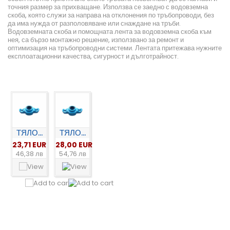
точния размер за прихващане. Използва се заедно с водовземна
скоба, която служи за направа на отклонения по тръбопроводи, без
да има нужда от разполовяване или снаждане на тръби.
Водовземната скоба и помощната лента за водовземна скоба към
нея, са бързо монтажно решение, използвано за ремонт и
оптимизация на тръбопроводни системи. Лентата притежава нужните
експлоатационни качества, сигурност и дълготрайност.
ТЯЛО...
ТЯЛО...
23,71 EUR
28,00 EUR
46,38 лв
54,76 лв