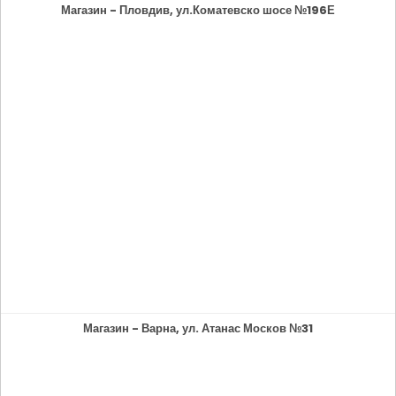
Магазин - Пловдив, ул.Коматевско шосе №196Е
Магазин - Варна, ул. Атанас Москов №31