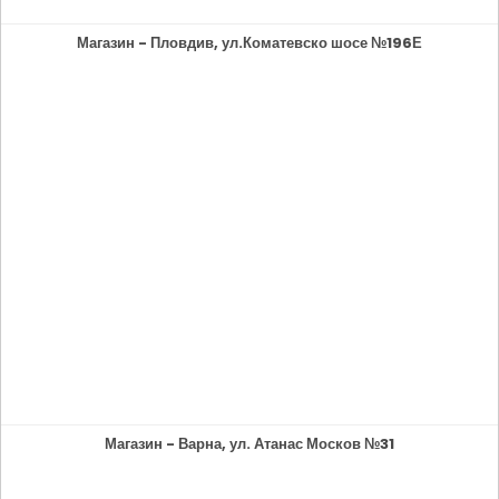
Магазин - Пловдив, ул.Коматевско шосе №196Е
Магазин - Варна, ул. Атанас Москов №31