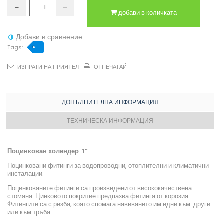
добави в количката
Добави в сравнение
Tags:
ИЗПРАТИ НА ПРИЯТЕЛ
ОТПЕЧАТАЙ
ДОПЪЛНИТЕЛНА ИНФОРМАЦИЯ
ТЕХНИЧЕСКА ИНФОРМАЦИЯ
Поцинкован холендер 1“
Поцинковани фитинги за водопроводни, отоплителни и климатични
инсталации.
Поцинкованите фитинги са произведени от висококачествена
стомана. Цинковото покритие предпазва фитинга от корозия.
Фитингите са с резба, която спомага навиването им едни към други
или към тръба.