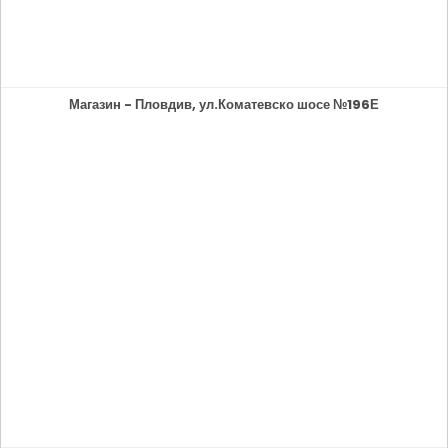
Магазин - Пловдив, ул.Коматевско шосе №196Е