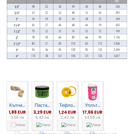
Кълчи...
Паста...
Тефло...
Уплът...
1,88 EUR
3,29 EUR
1,24 EUR
17,66 EUR
3,68 лв
6,43 лв
2,42 лв
34,55 лв