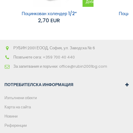
Добавяне
към
Поцинкован холендер 1/2“
Поцинк
2,70 EUR
количката
РУБИН 2001 ЕООД, София, ул. Заводска № 6
Позвънете сега:
+359 700 40 440
За запитвания и поръчки:
office@rubin2001bg.com
ПОТРЕБИТЕЛСКА ИНФОРМАЦИЯ
Изпълнени обекти
Карта на сайта
Новини
Референции