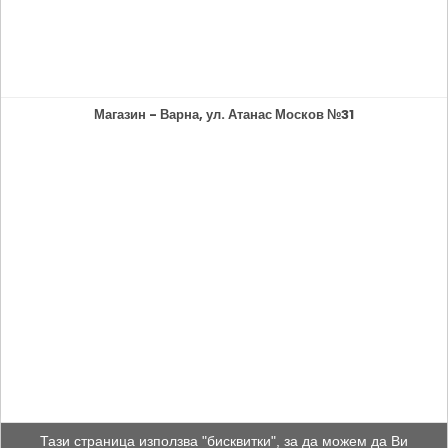
Магазин - Варна, ул. Атанас Москов №31
Тази страница използва "бисквитки", за да можем да Ви