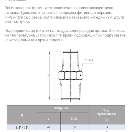
Поцинкованите фитинги са произведени от висококачествена
стомана. Цинковото покритие предпазва фитинга от корозия.
Фитингите са с резба, която спомага навиването им едни към други
или към тръба.
Подходящи са за монтаж на твърди водопроводни връзки. Високата
им температурна устойчивост ги прави подходящи при подвързване
на котли, камини и други подобни.