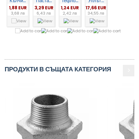
Кълчи...
Паста...
Тефло...
Уплът...
1,88 EUR
3,29 EUR
1,24 EUR
17,66 EUR
3,68 лв
6,43 лв
2,42 лв
34,55 лв
ПРОДУКТИ В СЪЩАТА КАТЕГОРИЯ