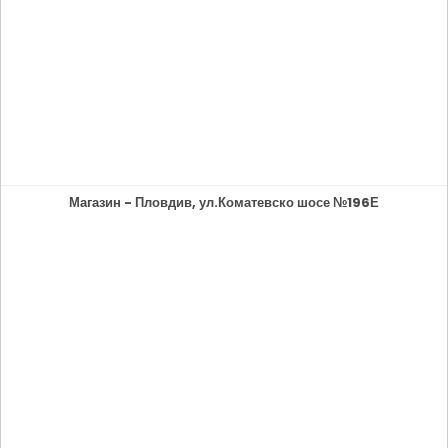
Магазин - Пловдив, ул.Коматевско шосе №196Е