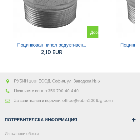
Добавяне
към
Поцинкован нипел редуктивен...
Поцинков
2,10 EUR
количката
РУБИН 2001 ЕООД, София, ул. Заводска № 6
Позвънете сега:
+359 700 40 440
За запитвания и поръчки:
office@rubin2001bg.com
ПОТРЕБИТЕЛСКА ИНФОРМАЦИЯ
Изпълнени обекти