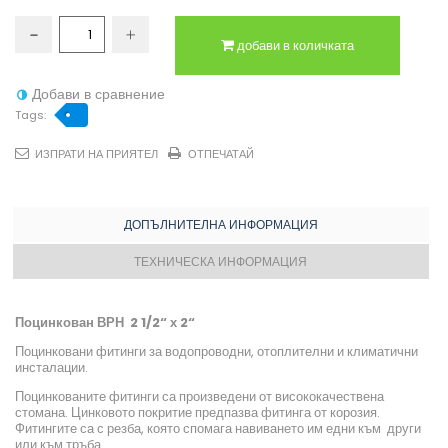
добави в количката
Добави в сравнение
Tags:
ИЗПРАТИ НА ПРИЯТЕЛ
ОТПЕЧАТАЙ
ДОПЪЛНИТЕЛНА ИНФОРМАЦИЯ
ТЕХНИЧЕСКА ИНФОРМАЦИЯ
Поцинкован ВРН 2 1/2“ х 2“
Поцинковани фитинги за водопроводни, отоплителни и климатични
инсталации.
Поцинкованите фитинги са произведени от висококачествена
стомана. Цинковото покритие предпазва фитинга от корозия.
Фитингите са с резба, която спомага навиването им едни към други
или към тръба.