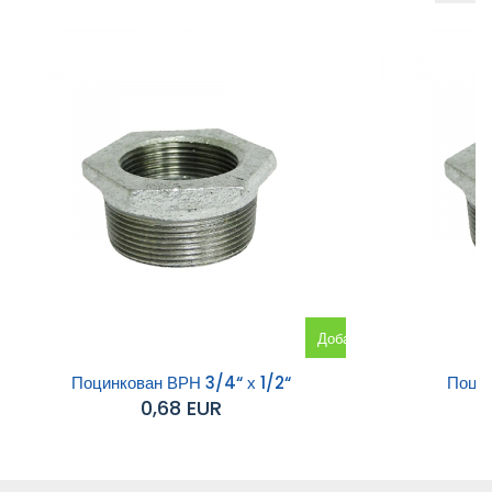
Добавяне
към
Поцинкован ВРН 3/4“ х 1/2“
Поцин
0,68 EUR
количката