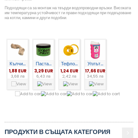
Подходящи са за монтаж на твърди водопроводни връзки. Високата
им температурна устойчивост ги прави подходящи при подвързване
на котли, камини и други подобни.
Кълчи...
Паста...
Тефло...
Уплът...
1,88 EUR
3,29 EUR
1,24 EUR
17,66 EUR
3,68 лв
6,43 лв
2,42 лв
34,55 лв
ПРОДУКТИ В СЪЩАТА КАТЕГОРИЯ