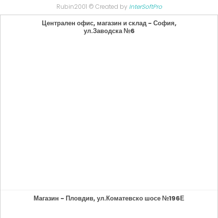
Rubin2001 © Created by
InterSoftPro
Централен офис, магазин и склад - София,
ул.Заводска №6
Магазин - Пловдив, ул.Коматевско шосе №196Е