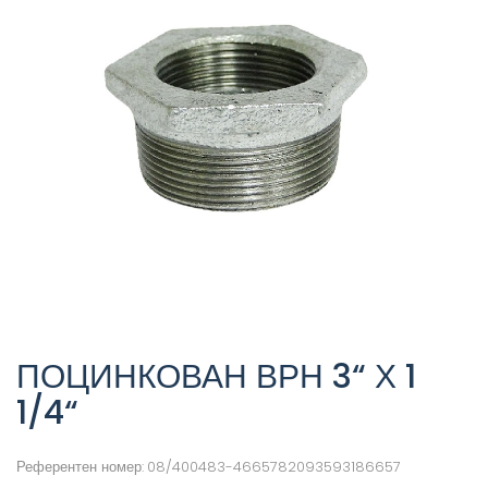
ПОЦИНКОВАН ВРН 3“ Х 1
1/4“
Референтен номер:
08/400483-4665782093593186657