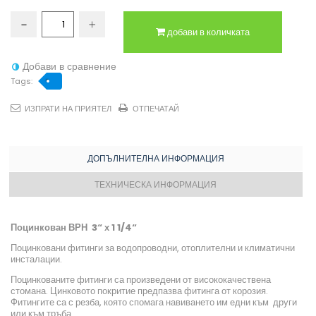
добави в количката
Добави в сравнение
Tags:
ИЗПРАТИ НА ПРИЯТЕЛ
ОТПЕЧАТАЙ
ДОПЪЛНИТЕЛНА ИНФОРМАЦИЯ
ТЕХНИЧЕСКА ИНФОРМАЦИЯ
Поцинкован ВРН 3“ х 1 1/4“
Поцинковани фитинги за водопроводни, отоплителни и климатични
инсталации.
Поцинкованите фитинги са произведени от висококачествена
стомана. Цинковото покритие предпазва фитинга от корозия.
Фитингите са с резба, която спомага навиването им едни към други
или към тръба.