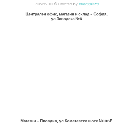
Rubin2001 © Created by
InterSoftPro
Централен офис, магазин и склад - София,
ул.Заводска №6
Магазин - Пловдив, ул.Коматевско шосе №196Е