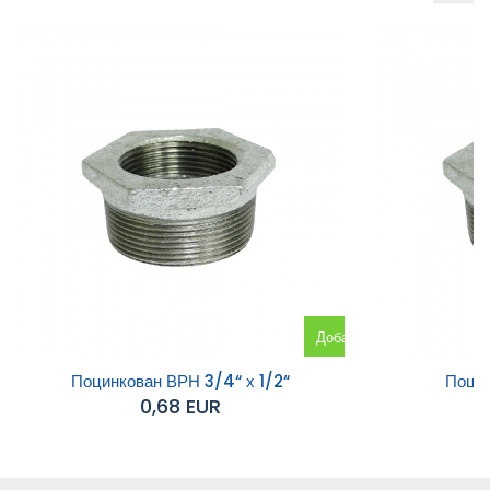
Добавяне
към
Поцинкован ВРН 3/4“ х 1/2“
Поцин
0,68 EUR
количката