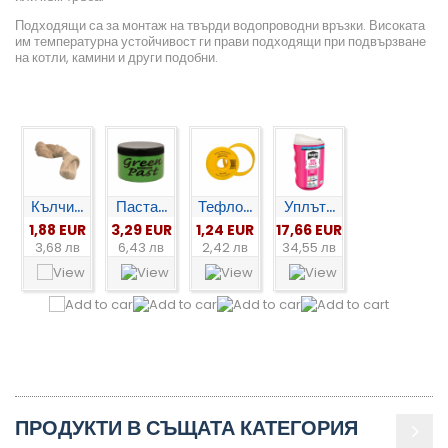
Подходящи са за монтаж на твърди водопроводни връзки. Високата
им температурна устойчивост ги прави подходящи при подвързване
на котли, камини и други подобни.
Кълчи...
Паста...
Тефло...
Уплът...
1,88 EUR
3,29 EUR
1,24 EUR
17,66 EUR
3,68 лв
6,43 лв
2,42 лв
34,55 лв
ПРОДУКТИ В СЪЩАТА КАТЕГОРИЯ