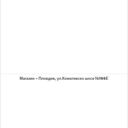
Магазин - Пловдив, ул.Коматевско шосе №196Е