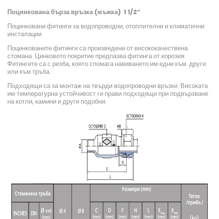
Поцинкована бърза връзка (мъжка) 1 1/2“
Поцинковани фитинги за водопроводни, отоплителни и климатични
инсталации.
Поцинкованите фитинги са произведени от висококачествена
стомана. Цинковото покритие предпазва фитинга от корозия.
Фитингите са с резба, която спомага навиването им едни към други
или към тръба.
Подходящи са за монтаж на твърди водопроводни връзки. Високата
им температурна устойчивост ги прави подходящи при подвързване
на котли, камини и други подобни.