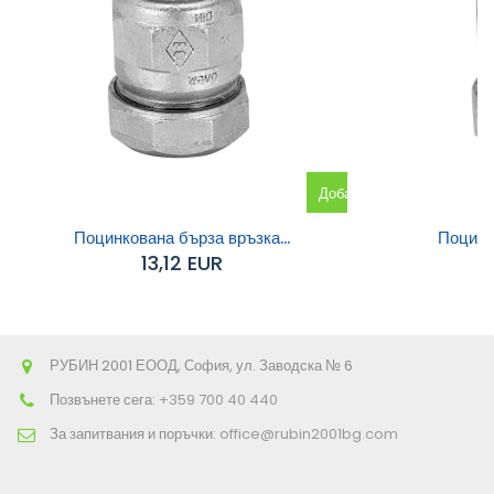
Добавяне
към
Поцинкована бърза връзка...
Поцинко
13,12 EUR
количката
РУБИН 2001 ЕООД, София, ул. Заводска № 6
Позвънете сега:
+359 700 40 440
За запитвания и поръчки:
office@rubin2001bg.com