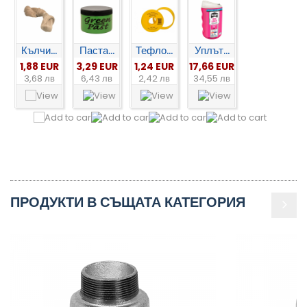
Кълчи...
Паста...
Тефло...
Уплът...
1,88 EUR
3,29 EUR
1,24 EUR
17,66 EUR
3,68 лв
6,43 лв
2,42 лв
34,55 лв
ПРОДУКТИ В СЪЩАТА КАТЕГОРИЯ