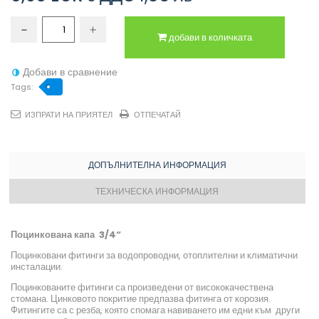
добави в количката
Добави в сравнение
Tags:
ИЗПРАТИ НА ПРИЯТЕЛ
ОТПЕЧАТАЙ
ДОПЪЛНИТЕЛНА ИНФОРМАЦИЯ
ТЕХНИЧЕСКА ИНФОРМАЦИЯ
Поцинкована капа 3/4“
Поцинковани фитинги за водопроводни, отоплителни и климатични
инсталации.
Поцинкованите фитинги са произведени от висококачествена
стомана. Цинковото покритие предпазва фитинга от корозия.
Фитингите са с резба, която спомага навиването им едни към други