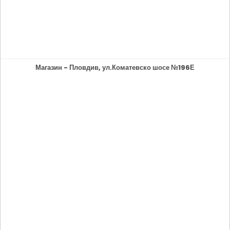
Магазин - Пловдив, ул.Коматевско шосе №196Е