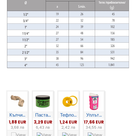
Кълчи...
Паста...
Тефло...
Уплът...
1,88 EUR
3,29 EUR
1,24 EUR
17,66 EUR
3,68 лв
6,43 лв
2,42 лв
34,55 лв