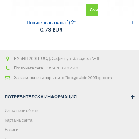
Добавяне
към
Поцинкована капа 1/2“
Поц
0,73 EUR
количката
РУБИН 2001 ЕООД, София, ул. Заводска № 6
Позвънете сега:
+359 700 40 440
За запитвания и поръчки:
office@rubin2001bg.com
ПОТРЕБИТЕЛСКА ИНФОРМАЦИЯ
Изпълнени обекти
Карта на сайта
Новини