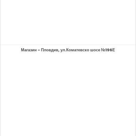
Магазин - Пловдив, ул.Коматевско шосе №196Е