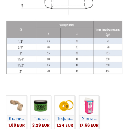
Кълчи...
Паста...
Тефло...
Уплът...
1,88 EUR
3,29 EUR
1,24 EUR
17,66 EUR