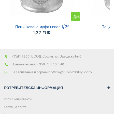
Добавяне
към
Поцинкована муфа нипел 1/2“
Поцинк
1,37 EUR
количката
РУБИН 2001 ЕООД, София, ул. Заводска № 6
Позвънете сега:
+359 700 40 440
За запитвания и поръчки:
office@rubin2001bg.com
ПОТРЕБИТЕЛСКА ИНФОРМАЦИЯ
Изпълнени обекти
Карта на сайта