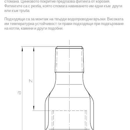
стомана. Цинковото покритие предпазва фитинга от корозия.
Фитингите са с резба, която спомага навиването им едни към други
или към тръба.
Подходящи са за монтаж на твърди водопроводни връзки. Високата
им температурна устойчивост ги прави подходящи при подвързване
на котли, камини и други подобни.