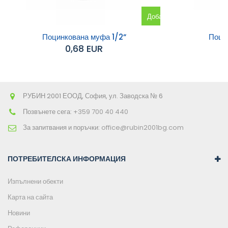
Добавяне
към
Поцинкована муфа 1/2“
Поци
0,68 EUR
количката
РУБИН 2001 ЕООД, София, ул. Заводска № 6
Позвънете сега:
+359 700 40 440
За запитвания и поръчки:
office@rubin2001bg.com
ПОТРЕБИТЕЛСКА ИНФОРМАЦИЯ
Изпълнени обекти
Карта на сайта
Новини