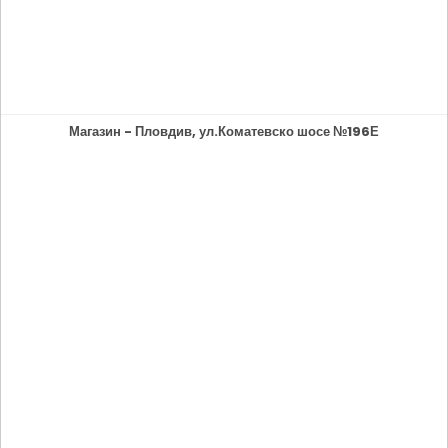
Магазин - Пловдив, ул.Коматевско шосе №196Е