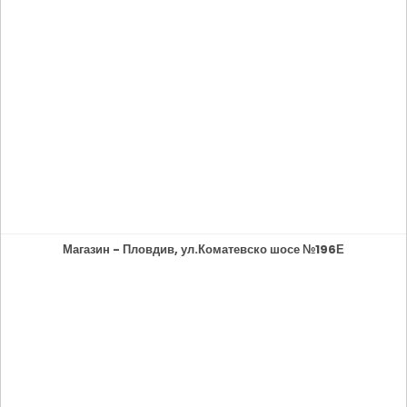
Магазин - Пловдив, ул.Коматевско шосе №196Е