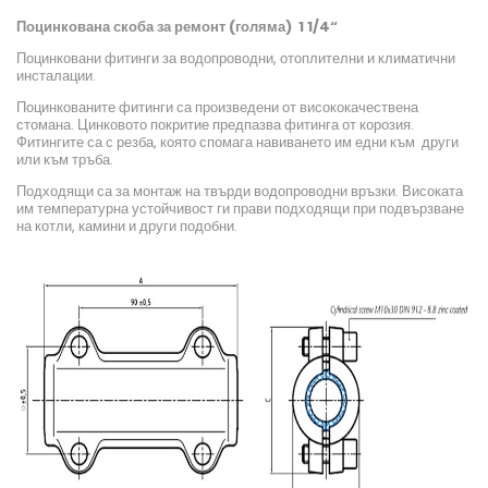
Поцинкована скоба за ремонт (голяма) 1 1/4“
Поцинковани фитинги за водопроводни, отоплителни и климатични
инсталации.
Поцинкованите фитинги са произведени от висококачествена
стомана. Цинковото покритие предпазва фитинга от корозия.
Фитингите са с резба, която спомага навиването им едни към други
или към тръба.
Подходящи са за монтаж на твърди водопроводни връзки. Високата
им температурна устойчивост ги прави подходящи при подвързване
на котли, камини и други подобни.