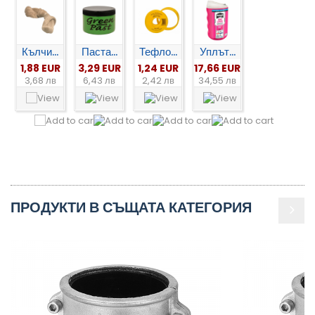
Кълчи...
Паста...
Тефло...
Уплът...
1,88 EUR
3,29 EUR
1,24 EUR
17,66 EUR
3,68 лв
6,43 лв
2,42 лв
34,55 лв
ПРОДУКТИ В СЪЩАТА КАТЕГОРИЯ