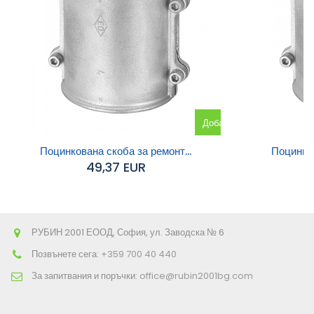
Добавяне
към
Поцинкована скоба за ремонт...
Поцинков
49,37 EUR
количката
РУБИН 2001 ЕООД, София, ул. Заводска № 6
Позвънете сега:
+359 700 40 440
За запитвания и поръчки:
office@rubin2001bg.com