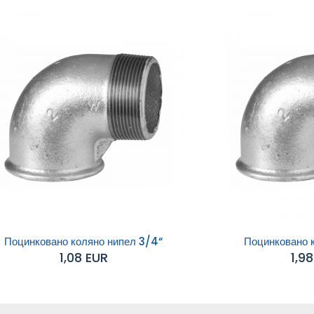
Поцинковано коляно нипел 3/4“
Поцинковано к
1,08 EUR
1,9
обавяне към
Добавяне към
количката
количката