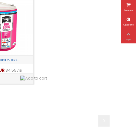
Количка
Сравнете
горе
ителна...
EUR
34,55 лв