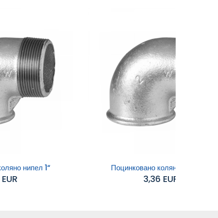
оляно нипел 1“
Поцинковано коляно нипел 1...
8 EUR
3,36 EUR
Добавяне към
количката