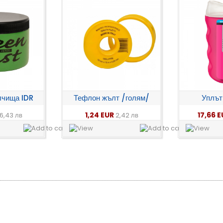
лчища IDR
Тефлон жълт /голям/
Уплътн
1,24 EUR
17,66 
6,43 лв
2,42 лв