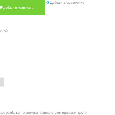
Добави в сравнение
добави в количката
ЧАТАЙ
а с резба, която спомага навиването им едни към други