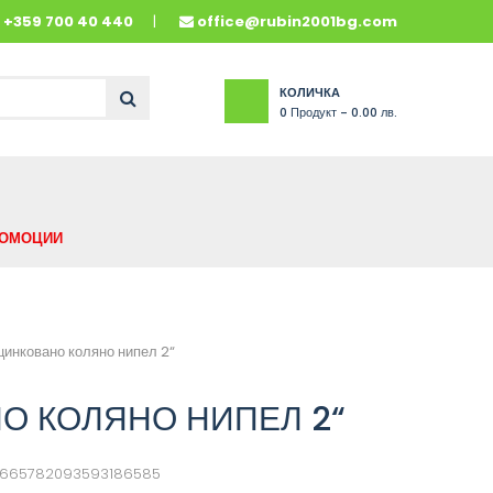
и
+359 700 40 440
office@rubin2001bg.com
КОЛИЧКА
0
Продукт -
0.00 лв.
ОМОЦИИ
цинковано коляно нипел 2“
О КОЛЯНО НИПЕЛ 2“
4665782093593186585