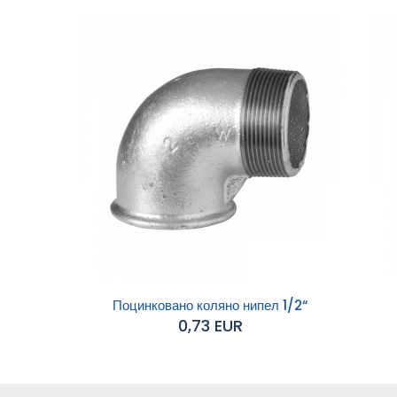
Поцинковано коляно нипел 1/2“
0,73 EUR
Добавяне към
Д
количката