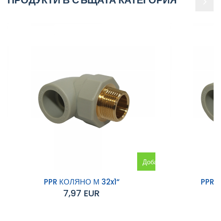
Добавяне
към
PPR КОЛЯНО М 32x1“
PPR 
7,97 EUR
количката