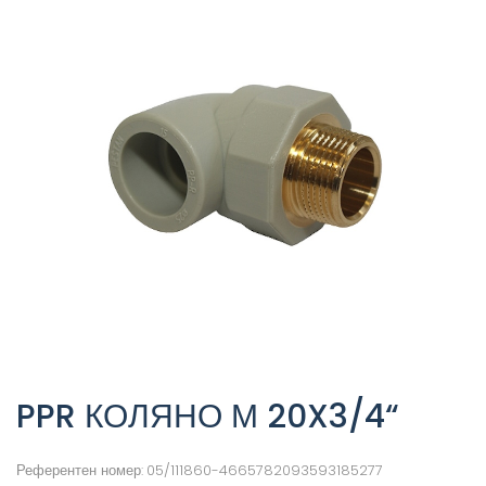
PPR КОЛЯНО М 20X3/4“
Референтен номер:
05/111860-4665782093593185277