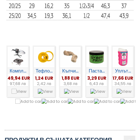
Компл...
Тефло...
Кълчи...
Паста...
Уплът...
49,94 EUR
1,24 EUR
1,88 EUR
3,29 EUR
17,66 EUR
97,68 лв
2,42 лв
3,68 лв
6,43 лв
34,55 лв
ПРОДУКТИ В СЪЩАТА КАТЕГОРИЯ