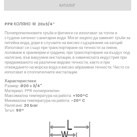
КАТАЛОГ
PPR КОЛЯНО М 20x3/4“
Полипропиленовите тръби и фитинги се използват за топли и
студени хигенно-санитарни води. Могат изцяло да заменят тръби за
питейна вода, дори в случаите на високо съдържание на калций.
Използват се също при транспортиране на течности за пиене,
поливане в оранжерии и градини, при транспортиране на въздух под
налягане, във вакуумни инсталации, в химическата индустрия при
придвижваното на различни видове течности, както и при
отвеждането на морска вода и високо абразивни течности. Често се
използват в отоплителните инсталации.
Характеристики
:
Размер:
Ø20 х 3/4"
Материал: PPR полипропилен
Максимална температура на работа:
+100°C
Минимална температура на работа:
-20° C
Налягане:
20 bar
Ъгъл:
90°