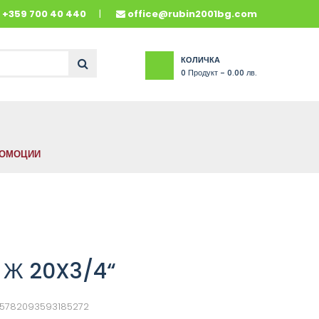
и
+359 700 40 440
office@rubin2001bg.com
КОЛИЧКА
0
Продукт -
0.00 лв.
ОМОЦИИ
 Ж 20X3/4“
65782093593185272