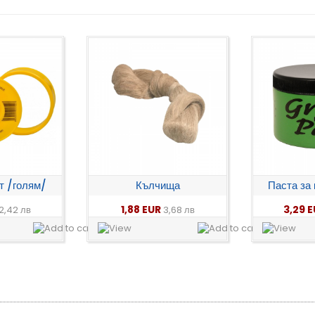
т /голям/
Кълчища
Паста за
1,88 EUR
3,29 
2,42 лв
3,68 лв