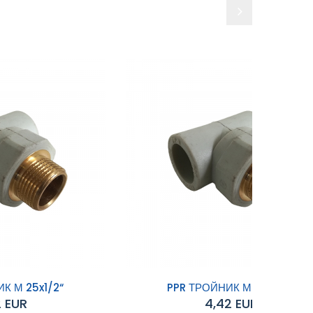
К М 25x1/2“
PPR ТРОЙНИК М 20x3/4“
2 EUR
4,42 EUR
Добавяне към