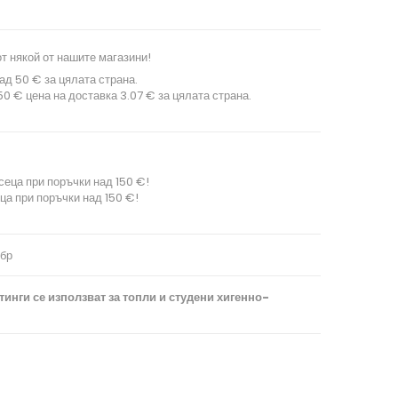
т някой от нашите магазини!
ад 50 € за цялата страна.
0 € цена на доставка 3.07 € за цялата страна.
сеца при поръчки над 150 €!
ца при поръчки над 150 €!
 бр
нги се използват за топли и студени хигенно-