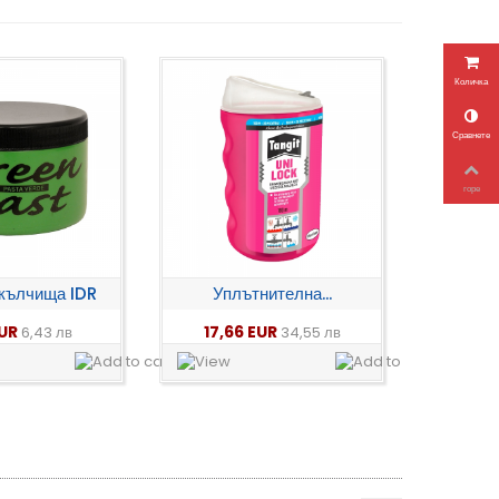
Количка
Сравнете
горе
 кълчища IDR
Уплътнителна...
EUR
17,66 EUR
6,43 лв
34,55 лв