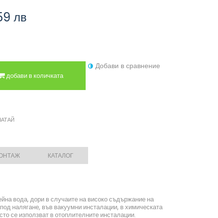
59 лв
Добави в сравнение
добави в количката
ЧАТАЙ
МОНТАЖ
КАТАЛОГ
ейна вода, дори в случаите на високо съдържание на
 под налягане, във вакуумни инсталации, в химическата
сто се използват в отоплителните инсталации.