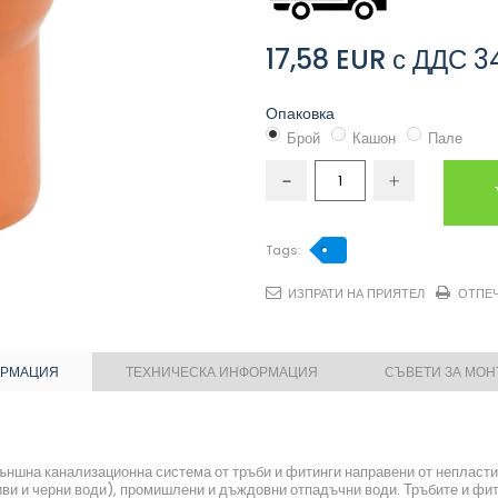
17,58 EUR
с ДДС
3
Опаковка
Брой
Кашон
Пале
Tags:
ИЗПРАТИ НА ПРИЯТЕЛ
ОТПЕ
ОРМАЦИЯ
ТЕХНИЧЕСКА ИНФОРМАЦИЯ
СЪВЕТИ ЗА МО
ъншна канализационна система от тръби и фитинги направени от неплас
иви и черни води), промишлени и дъждовни отпадъчни води. Тръбите и фит