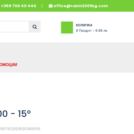
и
+359 700 40 440
office@rubin2001bg.com
КОЛИЧКА
0
Продукт -
0.00 лв.
ОМОЦИИ
0 - 15°
665782093593185616