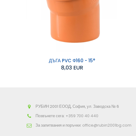
ДЪГА PVC Ф160 - 15°
8,03 EUR
Добавяне към
Д
количката
РУБИН 2001 ЕООД, София, ул. Заводска № 6
Позвънете сега:
+359 700 40 440
За запитвания и поръчки:
office@rubin2001bg.com