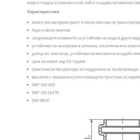
води и гладък вътрешен слой, който създава оптимална хи
Характеристики
много лек материалпрост и лесен монтаж на транспортир
бърз и евтин монтаж
свързващите елементи са устойчиви на вода и други вид
устойчиви са на корозия в алкална, киселинна или агрес
добър ел. изолатор, устойчиви на механично въздействи
срок на живот над 50 години
практически без разходи за поддръжка на тръбопровода
връзките с маншони и уплътняващите пръстени са израбо
SRP-EN 1401
SRP-EN 13476
DIN 19531