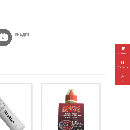
КРЕДИТ
Количка
Сравнете
горе