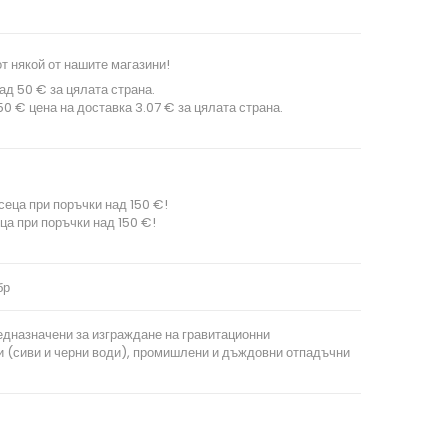
т някой от нашите магазини!
ад 50 € за цялата страна.
0 € цена на доставка 3.07 € за цялата страна.
сеца при поръчки над 150 €!
ца при поръчки над 150 €!
бр
едназначени за изграждане на гравитационни
и (сиви и черни води), промишлени и дъждовни отпадъчни