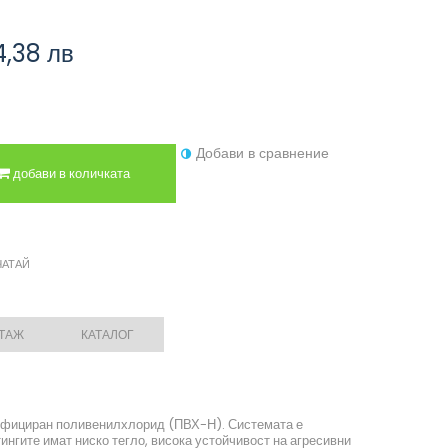
4,38 лв
Добави в сравнение
добави в количката
ЧАТАЙ
НТАЖ
КАТАЛОГ
тифициран поливенилхлорид (ПВХ-Н). Системата е
ингите имат ниско тегло, висока устойчивост на агресивни