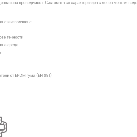
дравлична проводимост. Системата се характеризира с лесен монтаж водоп
ане и използване
ове течности
ивна среда
е
тени от EPDM гума (EN 681)