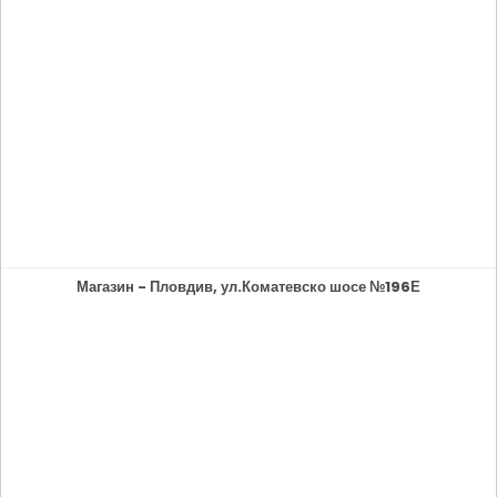
Магазин - Пловдив, ул.Коматевско шосе №196Е