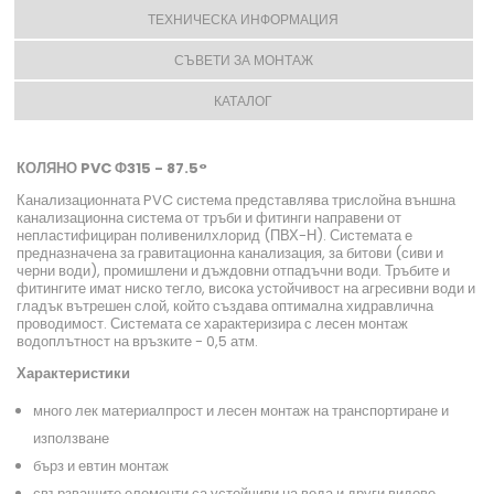
ТЕХНИЧЕСКА ИНФОРМАЦИЯ
СЪВЕТИ ЗА МОНТАЖ
КАТАЛОГ
КОЛЯНО PVC Ф315 - 87.5°
Канализационната PVC система представлява трислойна външна
канализационна система от тръби и фитинги направени от
непластифициран поливенилхлорид (ПВХ-Н). Системата е
предназначена за гравитационна канализация, за битови (сиви и
черни води), промишлени и дъждовни отпадъчни води. Тръбите и
фитингите имат ниско тегло, висока устойчивост на агресивни води и
гладък вътрешен слой, който създава оптимална хидравлична
проводимост. Системата се характеризира с лесен монтаж
водоплътност на връзките - 0,5 атм.
Характеристики
много лек материалпрост и лесен монтаж на транспортиране и
използване
бърз и евтин монтаж
свързващите елементи са устойчиви на вода и други видове