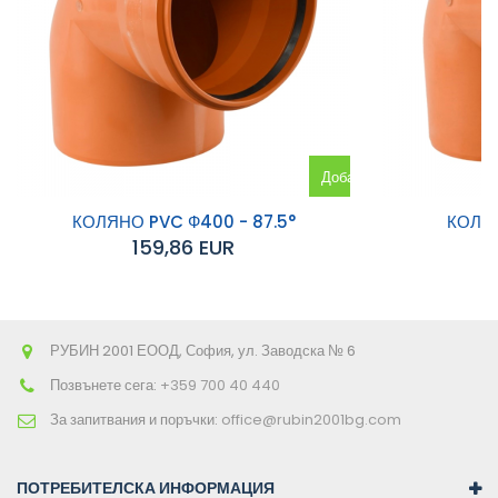
Добавяне
към
КОЛЯНО PVC Ф400 - 87.5°
КОЛЯН
159,86 EUR
количката
РУБИН 2001 ЕООД, София, ул. Заводска № 6
Позвънете сега:
+359 700 40 440
За запитвания и поръчки:
office@rubin2001bg.com
ПОТРЕБИТЕЛСКА ИНФОРМАЦИЯ