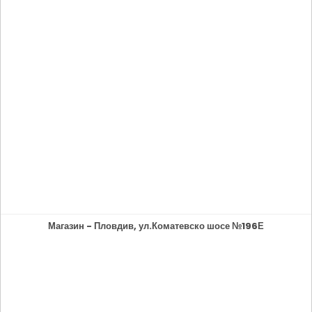
Магазин - Пловдив, ул.Коматевско шосе №196Е