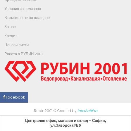
Условия за ползване
Възможности за плащане
За нас
Кредит
Ценови листи
Работа в РУБИН 2001
Facebook
Rubin2001 © Created by
InterSoftPro
Централен офис, магазин и склад - София,
ул.Заводска №6