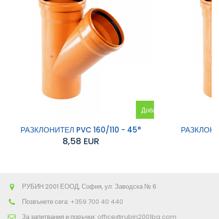
Добавяне
към
РАЗКЛОНИТЕЛ PVC 160/110 - 45°
РАЗКЛОНИТ
8,58 EUR
количката
РУБИН 2001 ЕООД, София, ул. Заводска № 6
Позвънете сега:
+359 700 40 440
За запитвания и поръчки:
office@rubin2001bg.com