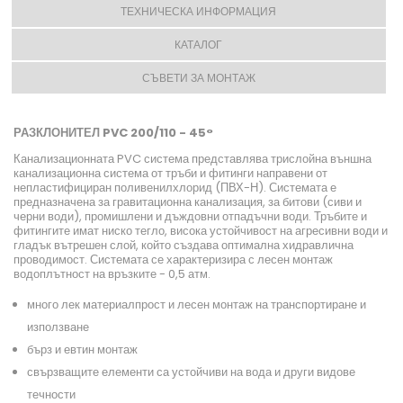
ТЕХНИЧЕСКА ИНФОРМАЦИЯ
КАТАЛОГ
СЪВЕТИ ЗА МОНТАЖ
РАЗКЛОНИТЕЛ PVC 200/110 - 45°
Канализационната PVC система представлява трислойна външна
канализационна система от тръби и фитинги направени от
непластифициран поливенилхлорид (ПВХ-Н). Системата е
предназначена за гравитационна канализация, за битови (сиви и
черни води), промишлени и дъждовни отпадъчни води. Тръбите и
фитингите имат ниско тегло, висока устойчивост на агресивни води и
гладък вътрешен слой, който създава оптимална хидравлична
проводимост. Системата се характеризира с лесен монтаж
водоплътност на връзките - 0,5 атм.
много лек материалпрост и лесен монтаж на транспортиране и
използване
бърз и евтин монтаж
свързващите елементи са устойчиви на вода и други видове
течности