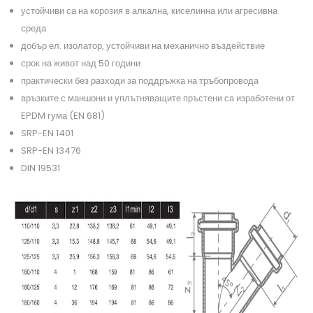
устойчиви са на корозия в алкална, киселинна или агресивна
среда
добър ел. изолатор, устойчиви на механично въздействие
срок на живот над 50 години
практически без разходи за поддръжка на тръбопровода
връзките с маншони и уплътняващите пръстени са изработени от
EPDM гума (EN 681)
SRP-EN 1401
SRP-EN 13476
DIN 19531