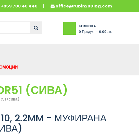
и
+359 700 40 440
office@rubin2001bg.com
КОЛИЧКА
0
Продукт -
0.00 лв.
ОМОЦИИ
DR51 (СИВА)
51 (сива)
10, 2.2MM - МУФИРАНА
СИВА)