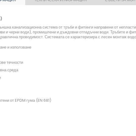
)
ъншна канализационна система от тръби и фитинги направени от неплас
иви и черни води), промишлени и дъждовни отпадъчни води. Тръбите и фит
дравлична проводимост. Системата се характеризира с лесен монтаж водоп
ане и използване
ове течности
ивна среда
е
тени от EPDM гума (EN 681)