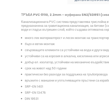
ТРЪБА PVC Ф110, 2.2mm - муфирана SN2/SDR51 (сива
Канализационната PVC система представлява трислойна в
предназначена за гравитационна канализация, за битови (с
води и гладък вътрешен слой, който създава оптимална хи
много лек материалпрост и лесен монтаж на транспортир
бърз и евтин монтаж
свързващите елементи са устойчиви на вода и други вид
устойчиви са на корозия в алкална, киселинна или агрес
добър ел. изолатор, устойчиви на механично въздействи
срок на живот над 50 години
практически без разходи за поддръжка на тръбопровода
връзките с маншони и уплътняващите пръстени са израбо
SRP-EN 1401
SRP-EN 13476
DIN 19531