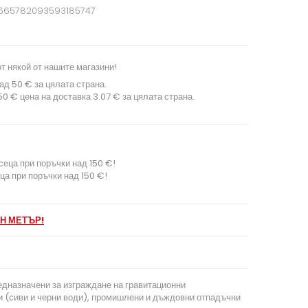
665782093593185747
т някой от нашите магазини!
ад 50 € за цялата страна.
0 € цена на доставка 3.07 € за цялата страна.
сеца при поръчки над 150 €!
ца при поръчки над 150 €!
Н МЕТЪР!
едназначени за изграждане на гравитационни
и (сиви и черни води), промишлени и дъждовни отпадъчни