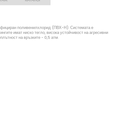
тифициран поливенилхлорид (ПВХ-Н). Системата е
ингите имат ниско тегло, висока устойчивост на агресивни
лътност на връзките - 0,5 атм.