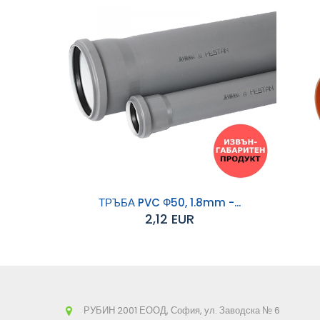
ТРЪБА PVC Ф50, 1.8mm -...
2,12 EUR
Добавяне към
Д
количката
РУБИН 2001 ЕООД, София, ул. Заводска № 6