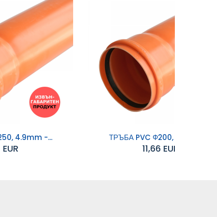
50, 4.9mm -...
ТРЪБА PVC Ф200, 3.9mm -...
1 EUR
11,66 EUR
Добавяне към
количката