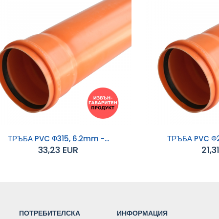
ТРЪБА PVC Ф315, 6.2mm -...
ТРЪБА PVC Ф2
33,23 EUR
21,3
обавяне към
Добавяне към
количката
количката
ПОТРЕБИТЕЛСКА
ИНФОРМАЦИЯ