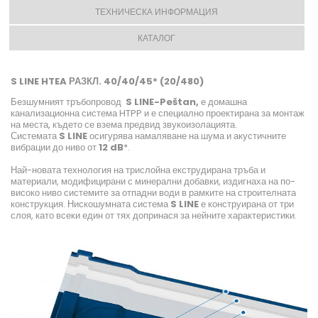
ТЕХНИЧЕСКА ИНФОРМАЦИЯ
КАТАЛОГ
S LINE HTEA РАЗКЛ. 40/40/45* (20/480)
Безшумният тръбопровод
S LINE-Peštan,
е домашна
канализационна система HTPP и е специално проектирана за монтаж
на места, където се взема предвид звукоизолацията.
Системата
S LINE
осигурява намаляване на шума и акустичните
вибрации до ниво от
12 dB
*.
Най-новата технология на трислойна екструдирана тръба и
материали, модифицирани с минерални добавки, издигнаха на по-
високо ниво системите за отпадни води в рамките на строителната
конструкция. Нискошумната система
S LINE
е конструирана от три
слоя, като всеки един от тях допринася за нейните характеристики.