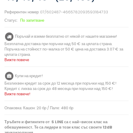
Референтен номер:
07/602487-4665782093593184733
Статус:
По запитване
Поръчай и вземи безплатно от някой от нашите магазини!
Безплатна доставка при поръчки над 50 € за цялата страна.
Поръчка на стойност по-малка от 50 € цена на доставка 3.07 € за
цялата страна.
Вижте повече
Купи на кредит!
Безлихвен кредит за срок до 12 месеца при поръчки над 150 €!
Кредит с лихва за срок до 48 месеца при поръчки над 150 €!
Вижте повече!
Опаковка: Кашон: 20 бр / Пале: 480 бр
Тръбите и фитингите от S LINE са с най-висок клас на
обезшуменост. Те са лидери в този клас със своите 12dB
звукоизолация.