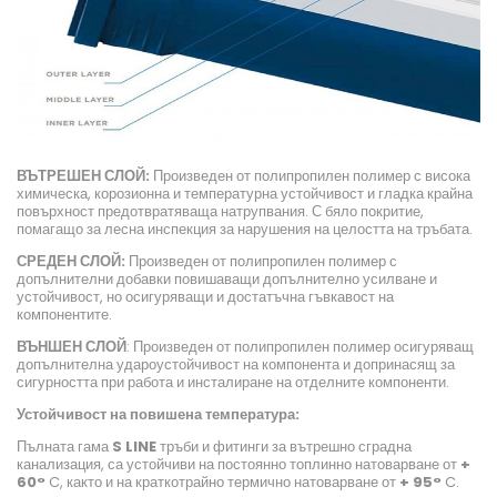
ВЪТРЕШЕН СЛОЙ:
Произведен от полипропилен полимер с висока
химическа, корозионна и температурна устойчивост и гладка крайна
повърхност предотвратяваща натрупвания. С бяло покритие,
помагащо за лесна инспекция за нарушения на целостта на тръбата.
СРЕДЕН СЛОЙ:
Произведен от полипропилен полимер с
допълнителни добавки повишаващи допълнително усилване и
устойчивост, но осигуряващи и достатъчна гъвкавост на
компонентите.
ВЪНШЕН СЛОЙ
: Произведен от полипропилен полимер осигуряващ
допълнителна удароустойчивост на компонента и допринасящ за
сигурността при работа и инсталиране на отделните компоненти.
Устойчивост на повишена температура:
Пълната гама
S LINE
тръби и фитинги за вътрешно сградна
канализация, са устойчиви на постоянно топлинно натоварване от
+
60°
C, както и на краткотрайно термично натоварване от
+ 95°
C.