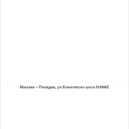
Магазин - Пловдив, ул.Коматевско шосе №196Е