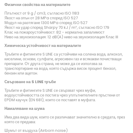
Физични свойства на материалите
Плътност от 9 g / cm3, съгласно ISO 1183
Якост на опън от 28 MPa според ISO 527
Модул на разтягане 1300 MPa според ISO 527
Якост на удар според Sharpy 70 kJ / m², съгласно ISO 179
Клас на пожароустойчивост: B2 - нормална запалимост
Ниво на звукоизолация: 12 dB(A) ниво на звукоизолация Клас III
Химическа устойчивост на материалите
Тръбите и фитингите S LINE са устойчиви на солена вода, алкохол,
киселини, основи, сулфати, агресивен газ и всякакви почистващи
препарати. От друга страна, не може да се използва за
транспортиране на вода, която съдържа висок процент бензол,
бензин или ацетон.
Свързване на S LINE тръби
Тръбите и фитингите S LINE се свързват чрез муфи,
водоустойчивостта се постига чрез уплътнителните пръстени от
EPDM каучук (EN 681), които се поставят в муфата.
Намаляване на шума
Има два вида шум, които се различават значително в средата, през
която се предава:
Шумът от въздуха (Airborn noise)