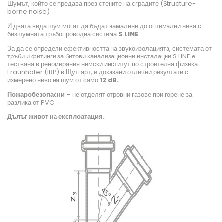
Шумът, който се предава през стените на сградите (Structure-
borne noise)
И двата вида шум могат да бъдат намалени до оптимални нива с
безшумната тръбопроводна система
S LINE
.
За да се определи ефективността на звукоизолацията, системата от
тръби и фитинги за битови канализационни инсталации S LINE е
тествана в реномирания немски институт по строителна физика
Fraunhofer (IBP) в Щутгарт, и доказани отлични резултати с
измерено ниво на шум от само
12 dB.
Пожаробезопасни
– не отделят отровни газове при горене за
разлика от PVC .
Дълъг живот на експлоатация.