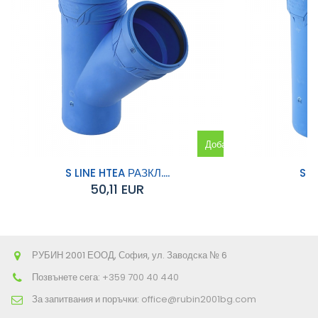
Добавяне
към
S LINE HTEA РАЗКЛ....
S L
50,11 EUR
количката
РУБИН 2001 ЕООД, София, ул. Заводска № 6
Позвънете сега:
+359 700 40 440
За запитвания и поръчки:
office@rubin2001bg.com