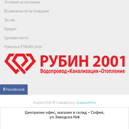
Условия за ползване
Възможности за плащане
За нас
Кредит
Ценови листи
Работа в РУБИН 2001
Facebook
Rubin2001 © Created by
InterSoftPro
Централен офис, магазин и склад - София,
ул.Заводска №6