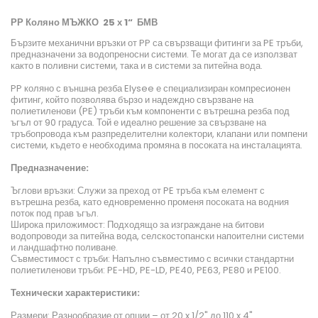
РР Коляно МЪЖКО 25 х 1“ БМВ
Бързите механични връзки от PP са свързващи фитинги за PE тръби,
предназначени за водопреносни системи. Те могат да се използват
както в поливни системи, така и в системи за питейна вода.
PP коляно с външна резба Elysee е специализиран компресионен
фитинг, който позволява бързо и надеждно свързване на
полиетиленови (PE) тръби към компоненти с вътрешна резба под
ъгъл от 90 градуса. Той е идеално решение за свързване на
тръбопровода към разпределителни колектори, клапани или помпени
системи, където е необходима промяна в посоката на инсталацията.
Предназначение:
Ъглови връзки: Служи за преход от PE тръба към елемент с
вътрешна резба, като едновременно променя посоката на водния
поток под прав ъгъл.
Широка приложимост: Подходящо за изграждане на битови
водопроводи за питейна вода, селскостопански напоителни системи
и ландшафтно поливане.
Съвместимост с тръби: Напълно съвместимо с всички стандартни
полиетиленови тръби: PE-HD, PE-LD, PE40, PE63, PE80 и PE100.
Технически характеристики:
Размери: Разнообразие от опции – от 20 x 1/2" до 110 x 4".