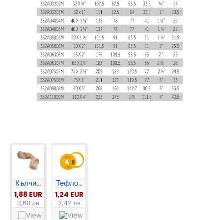
Кълчи...
Тефло...
1,88 EUR
1,24 EUR
3,68 лв
2,42 лв