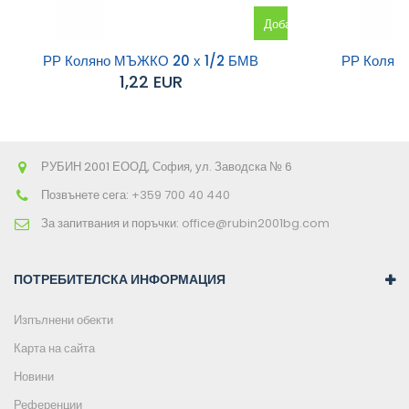
Добавяне
към
РР Коляно МЪЖКО 20 х 1/2 БМВ
РР Колян
1,22 EUR
количката
РУБИН 2001 ЕООД, София, ул. Заводска № 6
Позвънете сега:
+359 700 40 440
За запитвания и поръчки:
office@rubin2001bg.com
ПОТРЕБИТЕЛСКА ИНФОРМАЦИЯ
Изпълнени обекти
Карта на сайта
Новини
Референции