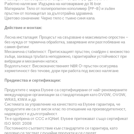
Работно налягане: Издържа на натоварване до 16 bar.
Материали: Тяло от полипропилен кополимер (PP-B) и зъбен
пръстен от полиацетал за дълготрайна здравина.
Цветово означение: Черно тяло с тъмно синя капа.
Действие и монтаж:
Лесна инсталация: Процесът на свързване е максимално опростен –
без нужда от термична обработка, заваряване или разглобяване на
самия фитинг.
Механична стабилност: Притискащият пръстен, снабден с множество
зъбци, захваща тръбата неподвижно, гарантирайки устойчивост при
вибрации и механичен натиск.
Водоплътност: Висококачественият NBR О-пръстен осигурява
херметичност без течове, дори при работа под високо налягане.
Предимства и сертификации:
Продуктите с марка Elysee са сертифицирани от най-реномираните
международни организации за стандартизация като DVGW, OVGW,
WRAS, KIWA и др.
Системата за управление на качеството на Elysee гарантира, че
продуктите им са от висок клас по отношение на производителност,
надеждност и дълготрайност.
Тя е одобрена от CCC и IQNet. Elysee притежават също сертификат
ISO 9001: 2008
Постоянното съответствие към стандартите се гарантира, като
редовно се тестват случайни продукти и се следят