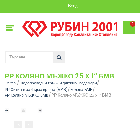
Вход
0
РР КОЛЯНО МЪЖКО 25 Х 1“ БМВ
Home
Водопроводни тръби и фитинги, водомери
РР Фитинги за бърза връзка (БМВ)
Колена БМВ
РР Коляно МЪЖКО 25 х 1“ БМВ
РР Коляно МЪЖКО БМВ