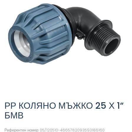
РР КОЛЯНО МЪЖКО 25 Х 1“
БМВ
Референтен номер:
05/120510-4665782093593186160