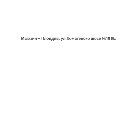
Магазин - Пловдив, ул.Коматевско шосе №196Е