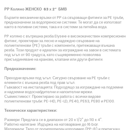
РР Коляно ЖЕНСКО 63 х 2“ БМВ
Бързите механични връзки от PP са свързващи фитинги за PE тръби,
предназначени за водопреносни системи. Те могат да се използват
както в поливни системи, така и в системи за питейна вода.
PP коляно с вътрешна резба Elysee е висококачествен компресионен
фитинг, проектиран за лесно и надеждно свързване на
полиетиленови (PE) тръби с компоненти, притежаващи външна
резба. Този продукт е идеален за изграждане на завои в системата
под ъгъл от 90 градуса, като същевременно позволява
присъединяване на кранове, клапани или други фитинги.
Предназначение:
Преходни връзки под ъгъл: Сигурно свързване на PE тръби с
елементи с външна резба под прав ъгъл.
Гъвкавост на инсталацията: Подходящо за изграждане на подземни
и надземни водоснабдителни и напоителни мрежи.
Съвместимост: Проектирано за работа с всички видове
полиетиленови тръби: PE-HD, PE-LD, PE40, PE63, PE80 и PE100.
Технически характеристики:
Размери: Предлага се в диапазон от 20 x 1/2" до 110 x 4".
Работно налягане: Издържа на натоварване до 16 bar.
Материали: Тяло от полипропилен кополимер (PP-B) и притискащ