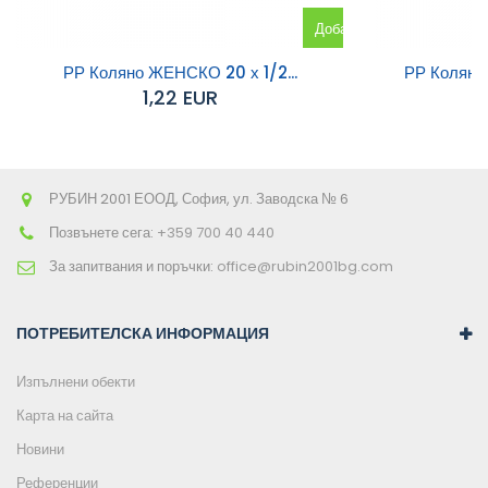
Добавяне
към
РР Коляно ЖЕНСКО 20 х 1/2...
РР Коляно
1,22 EUR
количката
РУБИН 2001 ЕООД, София, ул. Заводска № 6
Позвънете сега:
+359 700 40 440
За запитвания и поръчки:
office@rubin2001bg.com
ПОТРЕБИТЕЛСКА ИНФОРМАЦИЯ
Изпълнени обекти
Карта на сайта
Новини
Референции