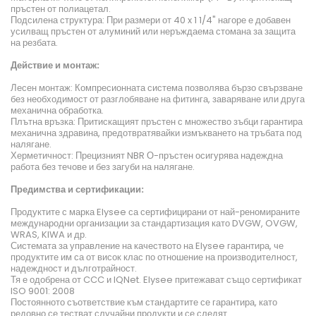
пръстен от полиацетал.
Подсилена структура: При размери от 40 x 1 1/4" нагоре е добавен
усилващ пръстен от алуминий или неръждаема стомана за защита
на резбата.
Действие и монтаж:
Лесен монтаж: Компресионната система позволява бързо свързване
без необходимост от разглобяване на фитинга, заваряване или друга
механична обработка.
Плътна връзка: Притискащият пръстен с множество зъбци гарантира
механична здравина, предотвратявайки измъкването на тръбата под
налягане.
Херметичност: Прецизният NBR О-пръстен осигурява надеждна
работа без течове и без загуби на налягане.
Предимства и сертификации:
Продуктите с марка Elysee са сертифицирани от най-реномираните
международни организации за стандартизация като DVGW, OVGW,
WRAS, KIWA и др.
Системата за управление на качеството на Elysee гарантира, че
продуктите им са от висок клас по отношение на производителност,
надеждност и дълготрайност.
Тя е одобрена от CCC и IQNet. Elysee притежават също сертификат
ISO 9001: 2008
Постоянното съответствие към стандартите се гарантира, като
редовно се тестват случайни продукти и се следят