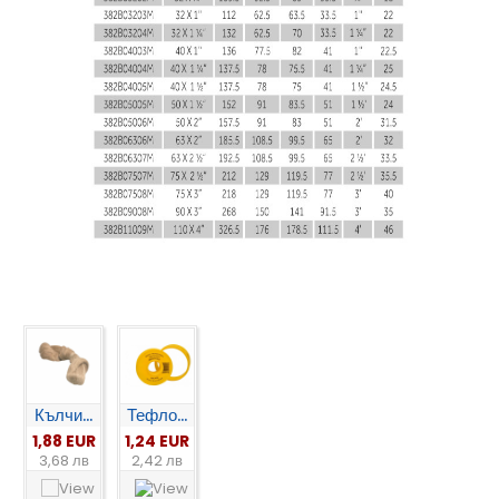
Кълчи...
Тефло...
1,88 EUR
1,24 EUR
3,68 лв
2,42 лв