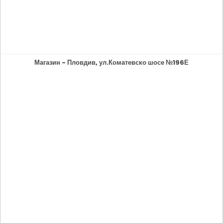
Магазин - Пловдив, ул.Коматевско шосе №196Е