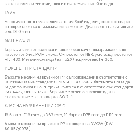
както в поливни системи, така и в системи за питейна вода.
ГАМА
Асортиментната гама включва голям брой изделия, които отговарят
на широк спектър от изисквания за монтаж. Диапазонът на фитингите
е до D110 mm.
МАТЕРИАЛИ
Корпус и гайка от полипропиленов черен ко-полимер, заключващ
пръстен от бяла POM смола, О-пръстен от NBR, усилващ пръстен от
AISI 430. Метални фланци (арт. 520) поцинковано Fe 360.
РЕФЕРЕНТНИ СТАНДАРТИ
Бързите механични връзки от PP са произведени в съответствие с
изискванията на стандарти UNI 9561, ISO 17885. Фитингите могат да
бъдат монтирани на PE тръби, които са в съответствие със стандарти
ISO 4427, UNI EN 12201. Версиите с резба се произвеждат в
съответствие със стандарта ISO 7 -1.
КЛАС НА НАЛЯГАНЕ ПРИ 20° C
16 бара от D16 mm до D63 mm, 10 бара от D75 mm до D110 mm.
Бързите механични връзки от PP отговарят на DVGW (DW-
8616BQ0078).