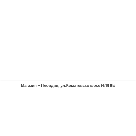
Магазин - Пловдив, ул.Коматевско шосе №196Е