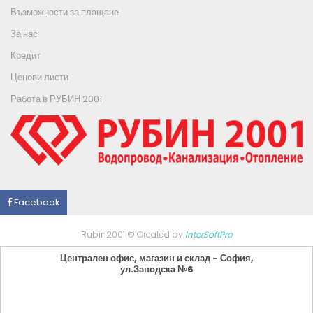
Възможности за плащане
За нас
Кредит
Ценови листи
Работа в РУБИН 2001
Facebook
Rubin2001 © Created by
InterSoftPro
Централен офис, магазин и склад - София,
ул.Заводска №6