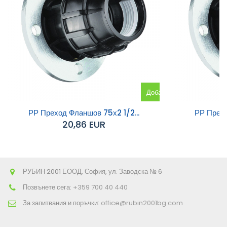
Добавяне
към
РР Преход Фланшов 75х2 1/2...
РР Прех
20,86 EUR
количката
РУБИН 2001 ЕООД, София, ул. Заводска № 6
Позвънете сега:
+359 700 40 440
За запитвания и поръчки:
office@rubin2001bg.com