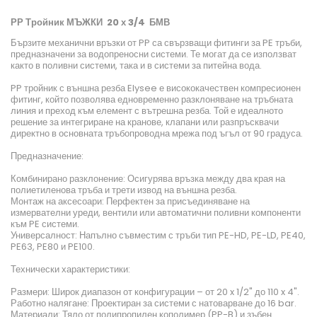
РР Тройник МЪЖКИ 20 х 3/4 БМВ
Бързите механични връзки от PP са свързващи фитинги за PE тръби,
предназначени за водопреносни системи. Те могат да се използват
както в поливни системи, така и в системи за питейна вода.
PP тройник с външна резба Elysee е висококачествен компресионен
фитинг, който позволява едновременно разклоняване на тръбната
линия и преход към елемент с вътрешна резба. Той е идеалното
решение за интегриране на кранове, клапани или разпръсквачи
директно в основната тръбопроводна мрежа под ъгъл от 90 градуса.
Предназначение:
Комбинирано разклонение: Осигурява връзка между два края на
полиетиленова тръба и трети извод на външна резба.
Монтаж на аксесоари: Перфектен за присъединяване на
измервателни уреди, вентили или автоматични поливни компоненти
към PE системи.
Универсалност: Напълно съвместим с тръби тип PE-HD, PE-LD, PE40,
PE63, PE80 и PE100.
Технически характеристики:
Размери: Широк диапазон от конфигурации – от 20 x 1/2" до 110 x 4".
Работно налягане: Проектиран за системи с натоварване до 16 bar.
Материали: Тяло от полипропилен кополимер (PP-B) и зъбен