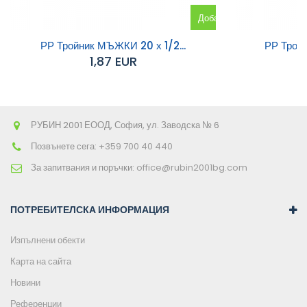
Добавяне
към
РР Тройник МЪЖКИ 20 х 1/2...
РР Трой
1,87 EUR
количката
РУБИН 2001 ЕООД, София, ул. Заводска № 6
Позвънете сега:
+359 700 40 440
За запитвания и поръчки:
office@rubin2001bg.com
ПОТРЕБИТЕЛСКА ИНФОРМАЦИЯ
Изпълнени обекти
Карта на сайта
Новини
Референции