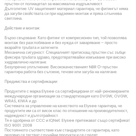
пръстен от полиацетал за максимална издръжливост.
Дълголетие: UV защитеният материал гарантира, че фитингът няма
да загуби свойствата си при надземен монтаж и пряка слънчева
светлина.
Действие и монтаж:
Бързо свързване: Като фитинг от компресионен тип, той позволява
монтаж без разглобяване и без нужда от заваряване – просто
вкарайте тръбата и затегнете.
Механична сигурност: Специалният притискащ пръстен със зъбци
фиксира тръбата здраво, предотвратявайки измъкване при високо
хидравлично налягане.
Безупречно уплътнение: Висококачественият NBR О-пръстен
гарантира работа без сълзене, течове или загуба на налягане.
Предимства и сертификации:
Продуктите с марка Elysee са сертифицирани от най-реномираните
международни организации за стандартизация като DVGW, OVGW,
WRAS, KIWA и др.
Системата за управление на качеството на Elysee гарантира, че
продуктите им са от висок клас по отношение на производителност,
надеждност и дълготрайност.
Тя е одобрена от CCC и IQNet. Elysee притежават също сертификат
ISO 9001: 2008
Постоянното съответствие към стандартите се гарантира, като
редовно се тестват случайни продукти и се следят