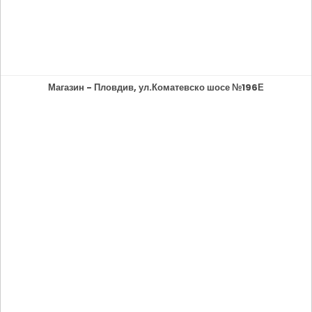
Магазин - Пловдив, ул.Коматевско шосе №196Е