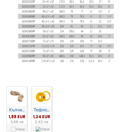
Кълчи...
Тефло...
1,88 EUR
1,24 EUR
3,68 лв
2,42 лв