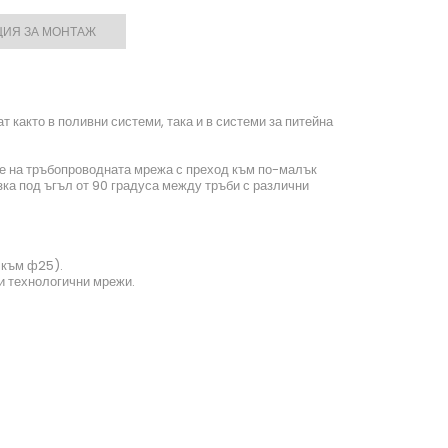
ЦИЯ ЗА МОНТАЖ
 както в поливни системи, така и в системи за питейна
не на тръбопроводната мрежа с преход към по-малък
зка под ъгъл от 90 градуса между тръби с различни
 към ф25).
и технологични мрежи.