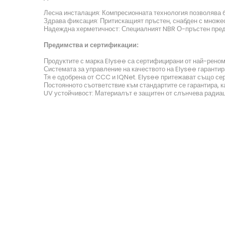
Лесна инсталация: Компресионната технология позволява б
Здрава фиксация: Притискащият пръстен, снабден с множест
Надеждна херметичност: Специалният NBR О-пръстен предот
Предимства и сертификации:
Продуктите с марка Elysee са сертифицирани от най-рен
Системата за управление на качеството на Elysee гарантир
Тя е одобрена от CCC и IQNet. Elysee притежават също се
Постоянното съответствие към стандартите се гарантира, 
UV устойчивост: Материалът е защитен от слънчева радиац