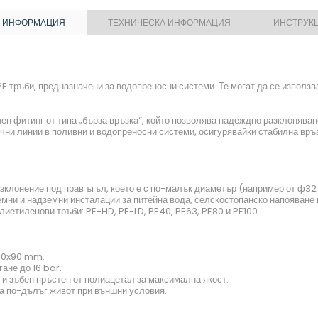
 ИНФОРМАЦИЯ
ТЕХНИЧЕСКА ИНФОРМАЦИЯ
ИНСТРУК
 тръби, предназначени за водопреносни системи. Те могат да се използват
н фитинг от типа „бърза връзка“, който позволява надеждно разклонява
чни линии в поливни и водопреносни системи, осигурявайки стабилна връ
азклонение под прав ъгъл, което е с по-малък диаметър (например от ф32
емни и надземни инсталации за питейна вода, селскостопанско напояване 
иетиленови тръби: PE-HD, PE-LD, PE40, PE63, PE80 и PE100.
110x90 mm.
ане до 16 bar.
и зъбен пръстен от полиацетал за максимална якост.
а по-дълъг живот при външни условия.