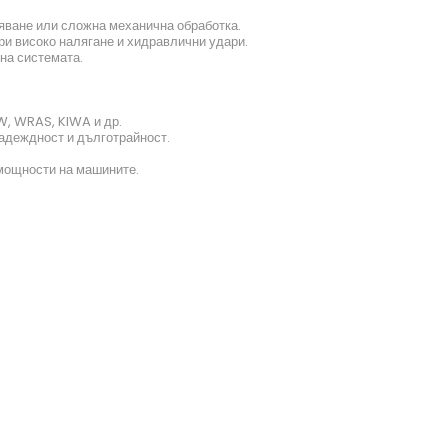
яване или сложна механична обработка.
ри високо налягане и хидравлични удари.
на системата.
W, WRAS, KIWA и др.
надеждност и дълготрайност.
 мощности на машините.