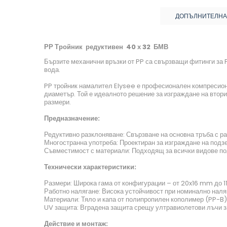
ДОПЪЛНИТЕЛНА
РР Тройник редуктивен 40 х 32 БМВ
Бързите механични връзки от PP са свързващи фитинги за PE
вода.
PP тройник намалител Elysee е професионален компресионе
диаметър. Той е идеалното решение за изграждане на втори
размери.
Предназначение:
Редуктивно разклоняване: Свързване на основна тръба с р
Многостранна употреба: Проектиран за изграждане на подз
Съвместимост с материали: Подходящ за всички видове пол
Технически характеристики:
Размери: Широка гама от конфигурации – от 20x16 mm до 
Работно налягане: Висока устойчивост при номинално наляг
Материали: Тяло и капа от полипропилен кополимер (PP-B) 
UV защита: Вградена защита срещу ултравиолетови лъчи з
Действие и монтаж: