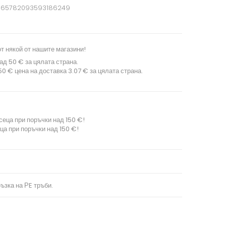
665782093593186249
т някой от нашите магазини!
ад 50 € за цялата страна.
0 € цена на доставка 3.07 € за цялата страна.
сеца при поръчки над 150 €!
ца при поръчки над 150 €!
ъзка на РE тръби.