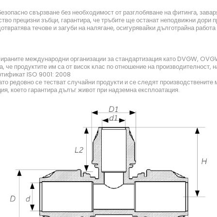
езопасно свързване без необходимост от разглобяване на фитинга, завар
во прецизни зъбци, гарантира, че тръбите ще останат неподвижни дори п
вратява течове и загуби на налягане, осигурявайки дълготрайна работа 
омираните международни организации за стандартизация като DVGW, OVG
а, че продуктите им са от висок клас по отношение на производителност, 
ртификат ISO 9001: 2008
като редовно се тестват случайни продукти и се следят производствените
ия, което гарантира дълъг живот при надземна експлоатация.