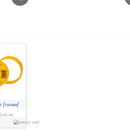
т /голям/
2,42 лв