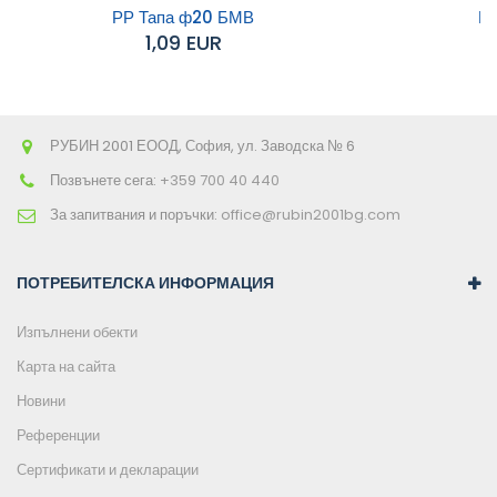
към
РР Тапа ф20 БМВ
Р
1,09 EUR
количката
РУБИН 2001 ЕООД, София, ул. Заводска № 6
Позвънете сега:
+359 700 40 440
За запитвания и поръчки:
office@rubin2001bg.com
ПОТРЕБИТЕЛСКА ИНФОРМАЦИЯ
Изпълнени обекти
Карта на сайта
Новини
Референции
Сертификати и декларации