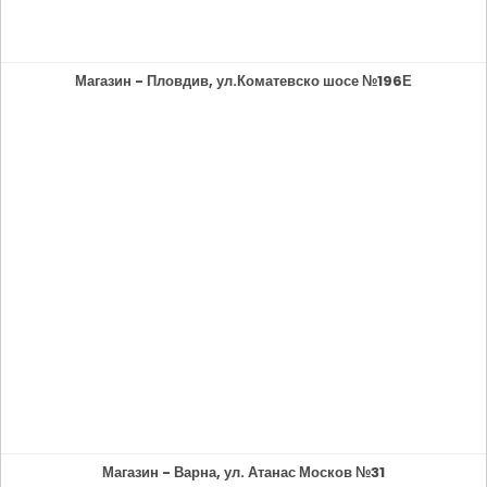
Магазин - Пловдив, ул.Коматевско шосе №196Е
Магазин - Варна, ул. Атанас Москов №31