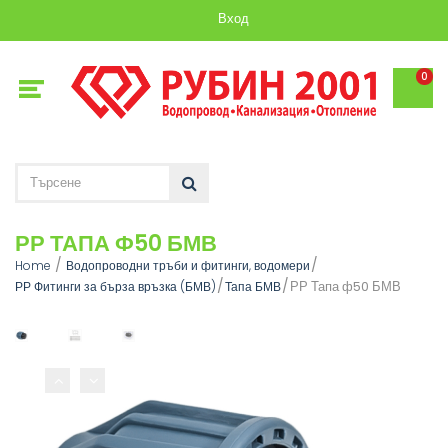
Вход
0
РР ТАПА Ф50 БМВ
Home
Водопроводни тръби и фитинги, водомери
РР Тапа ф50 БМВ
РР Фитинги за бърза връзка (БМВ)
Тапа БМВ