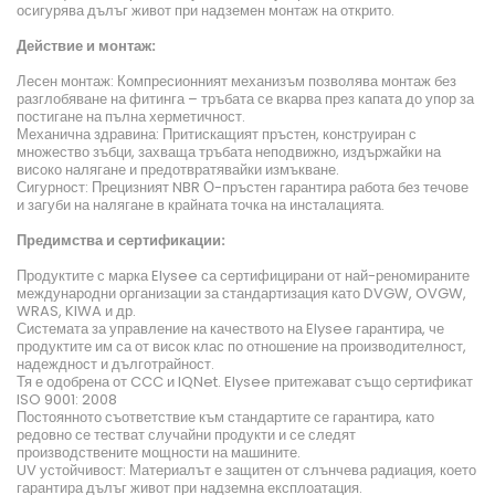
осигурява дълъг живот при надземен монтаж на открито.
Действие и монтаж:
Лесен монтаж: Компресионният механизъм позволява монтаж без
разглобяване на фитинга – тръбата се вкарва през капата до упор за
постигане на пълна херметичност.
Механична здравина: Притискащият пръстен, конструиран с
множество зъбци, захваща тръбата неподвижно, издържайки на
високо налягане и предотвратявайки измъкване.
Сигурност: Прецизният NBR О-пръстен гарантира работа без течове
и загуби на налягане в крайната точка на инсталацията.
Предимства и сертификации:
Продуктите с марка Elysee са сертифицирани от най-реномираните
международни организации за стандартизация като DVGW, OVGW,
WRAS, KIWA и др.
Системата за управление на качеството на Elysee гарантира, че
продуктите им са от висок клас по отношение на производителност,
надеждност и дълготрайност.
Тя е одобрена от CCC и IQNet. Elysee притежават също сертификат
ISO 9001: 2008
Постоянното съответствие към стандартите се гарантира, като
редовно се тестват случайни продукти и се следят
производствените мощности на машините.
UV устойчивост: Материалът е защитен от слънчева радиация, което
гарантира дълъг живот при надземна експлоатация.