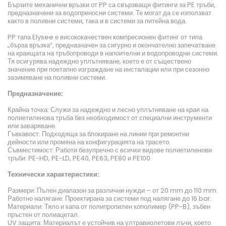
Бързите механични връзки от PP са свързващи фитинги за PE тръби,
предназначени за водопреносни системи. Те могат да се използват
както в поливни системи, така и в системи за питейна вода.
PP тапа Elysee е висококачествен компресионен фитинг от типа
„бърза връзка“, предназначен за сигурно и окончателно запечатване
на краищата на тръбопроводи в напоителни и водопроводни системи.
Тя осигурява надеждно уплътняване, което е от съществено
значение при поетапно изграждане на инсталации или при сезонно
зазимяване на поливни системи.
Предназначение:
Крайна точка: Служи за надеждно и лесно уплътняване на края на
полиетиленова тръба без необходимост от специални инструменти
или заваряване.
Гъвкавост: Подходяща за блокиране на линии при ремонтни
дейности или промяна на конфигурацията на трасето.
Съвместимост: Работи безупречно с всички видове полиетиленови
тръби: PE-HD, PE-LD, PE40, PE63, PE80 и PE100.
Технически характеристики:
Размери: Пълен диапазон за различни нужди – от 20 mm до 110 mm.
Работно налягане: Проектирана за системи под налягане до 16 bar.
Материали: Тяло и капа от полипропилен кополимер (PP-B), зъбен
пръстен от полиацетал.
UV защита: Материалът е устойчив на ултравиолетови лъчи, което