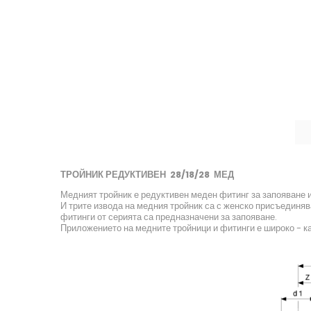
ТРОЙНИК РЕДУКТИВЕН 28/18/28 МЕД
Медният тройник е редуктивен меден фитинг за запояване и
И трите извода на медния тройник са с женско присъединяв
фитинги от серията са предназначени за запояване.
Приложението на медните тройници и фитинги е широко - ка