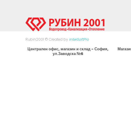
Rubin2001 © Created by
InterSoftPro
Централен офис, магазин и склад - София,
Магази
ул.Заводска №6