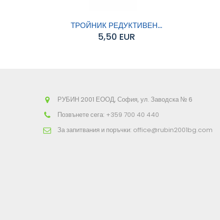
ТРОЙНИК РЕДУКТИВЕН...
5,50 EUR
Добавяне към
Д
количката
РУБИН 2001 ЕООД, София, ул. Заводска № 6
Позвънете сега:
+359 700 40 440
За запитвания и поръчки:
office@rubin2001bg.com