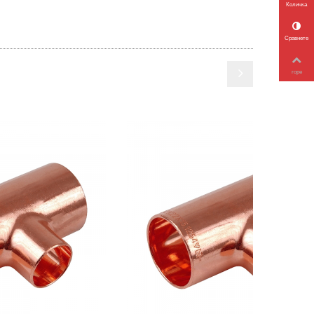
Количка
Сравнете
горе