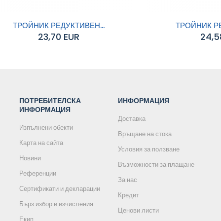
ТРОЙНИК РЕДУКТИВЕН...
ТРОЙНИК РЕ
23,70 EUR
24,5
обавяне към
Добавяне към
количката
количката
ПОТРЕБИТЕЛСКА
ИНФОРМАЦИЯ
ИНФОРМАЦИЯ
Доставка
Изпълнени обекти
Връщане на стока
Карта на сайта
Условия за ползване
Новини
Възможности за плащане
Референции
За нас
Сертификати и декларации
Кредит
Бърз избор и изчисления
Ценови листи
Екип