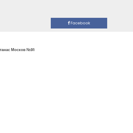
Facebook
Атанас Москов №31