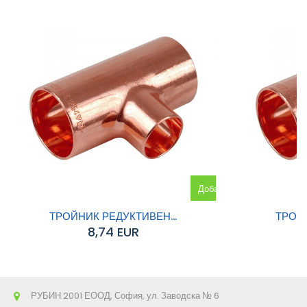
Добавяне
към
ТРОЙНИК РЕДУКТИВЕН...
ТРОЙН
8,74 EUR
количката
РУБИН 2001 ЕООД, София, ул. Заводска № 6