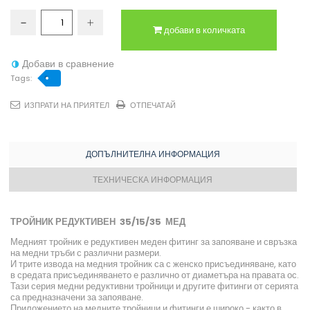
добави в количката
Добави в сравнение
Tags:
ИЗПРАТИ НА ПРИЯТЕЛ
ОТПЕЧАТАЙ
ДОПЪЛНИТЕЛНА ИНФОРМАЦИЯ
ТЕХНИЧЕСКА ИНФОРМАЦИЯ
ТРОЙНИК РЕДУКТИВЕН 35/15/35 МЕД
Медният тройник е редуктивен меден фитинг за запояване и свръзка
на медни тръби с различни размери.
И трите извода на медния тройник са с женско присъединяване, като
в средата присъединяването е различно от диаметъра на правата ос.
Тази серия медни редуктивни тройници и другите фитинги от серията
са предназначени за запояване.
Приложението на медните тройници и фитинги е широко - както в