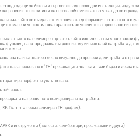
са подходящи за битови и търговски водопроводни инсталации, индустри
направени с тези фитинги са неразглобяеми и затова могат да се вграждат
еханизъм, който се създава от механичната деформация на външната втул
 стоманени челюсти; това гарантира, че усилието на пресоване винаги е 
присъствието на полимерен пръстен, който изпълнява три много важни фу
чна функция, напр. предпазва вътрешния алуминиев слой на тръбата да вле
лани токове.
озволява на инсталатора лесно визуално да провери дали тръбата е прави
итинга за пресоване в "TH" пресоващите челюсти. Тази бърза и лесна въз
се гарантира перфектно уплътняване.
устойчивост.
проверката на правилното позициониране на тръбата.
 B, RF, Tiemme персонализиран TH профил).
PEX и инструменти (челюсти, калибратори, прес машини и други).
: