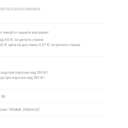
665782093593186889
т някой от нашите магазини!
ад 50 € за цялата страна.
0 € цена на доставка 3.07 € за цялата страна.
сеца при поръчки над 150 €!
ца при поръчки над 150 €!
0 бр
итинг TIEMME /1660031/