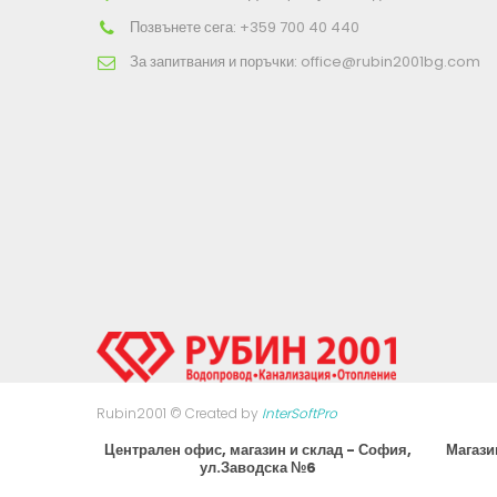
Позвънете сега:
+359 700 40 440
За запитвания и поръчки:
office@rubin2001bg.com
Rubin2001 © Created by
InterSoftPro
Централен офис, магазин и склад - София,
Магази
ул.Заводска №6