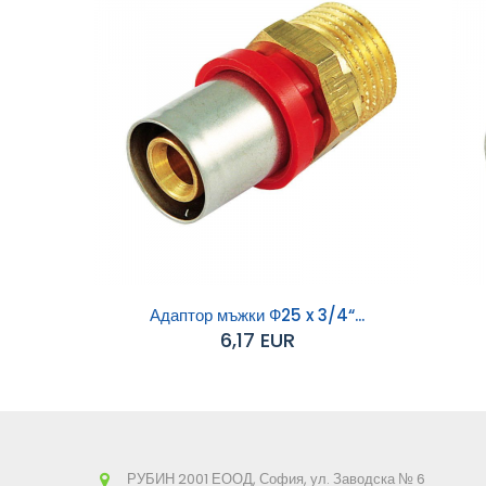
Адаптор мъжки Ф25 x 3/4“...
6,17 EUR
Добавяне към
Д
количката
РУБИН 2001 ЕООД, София, ул. Заводска № 6