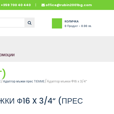
и
+359 700 40 440
office@rubin2001bg.com
КОЛИЧКА
0
Продукт -
0.00 лв.
ОМОЦИИ
Г)
Адаптор мъжки Ф16 x 3/4“
E
Адаптор мъжки прес TIEMME
КИ Ф16 X 3/4“ (ПРЕС