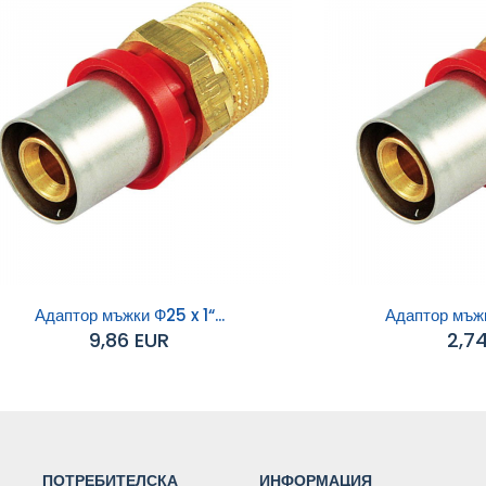
Адаптор мъжки Ф25 x 1“...
Адаптор мъжки
9,86 EUR
2,7
обавяне към
Добавяне към
количката
количката
ПОТРЕБИТЕЛСКА
ИНФОРМАЦИЯ