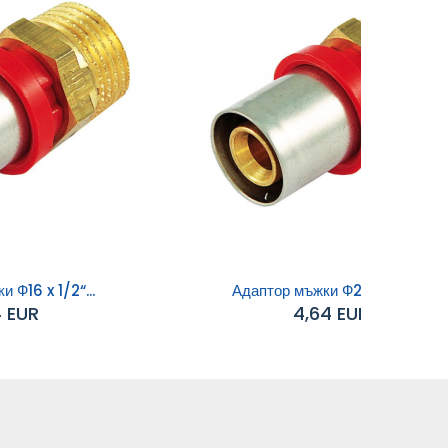
 Ф16 x 1/2“...
Адаптор мъжки Ф20 x 3/4“...
4 EUR
4,64 EUR
Добавяне към
количката