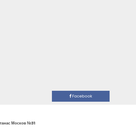
Facebook
Атанас Москов №31