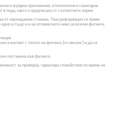
ални и аграрни приложения, отоплителни и санитарни
 в пода, както е предписано от съответните норми.
ка от неръждаема стомана. Тази деформация се прави
едно и също и е на оптималното ниво за всички фитинги,
нкции:
зе в контакт с тялото на фитинга (от месинг) и да се
лно поставена във фитинга.
можност за проверка, гарантира спокойствие по време на