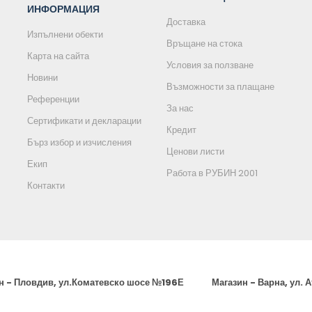
ИНФОРМАЦИЯ
Доставка
Изпълнени обекти
Връщане на стока
Карта на сайта
Условия за ползване
Новини
Възможности за плащане
Референции
За нас
Сертификати и декларации
Кредит
Бърз избор и изчисления
Ценови листи
Екип
Работа в РУБИН 2001
Контакти
н - Пловдив, ул.Коматевско шосе №196Е
Магазин - Варна, ул. 