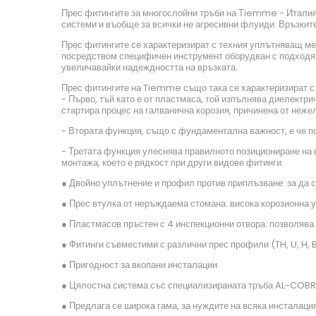
Прес фитингите за многослойни тръби на Тiemme - Италия 
системи и въобще за всички не агресивни флуиди. Връзките 
Прес фитингите се характеризират с техния уплътняващ м
посредством специфичен инструмент оборудван с подходящи
увеличавайки надеждността на връзката.
Прес фитингите на Tiemme също така се характеризират с 
- Първо, тъй като е от пластмаса, той изпълнява диелектри
стартира процес на галванична корозия, причинена от неже
- Втората функция, също с фундаментална важност, е че п
- Третата функция улеснява правилното позициониране на ф
монтажа, което е рядкост при други видове фитинги.
● Двойно уплътнение и профил против приплъзване: за да 
● Прес втулка от неръждаема стомана: висока корозионна 
● Пластмасов пръстен с 4 инспекционни отвора: позволява 
● Фитинги съвместими с различни прес профили (TH, U, H,
● Пригодност за вкопани инсталации.
● Цялостна система със специализираната тръба AL-COBRA
● Предлага се широка гама, за нуждите на всяка инсталация