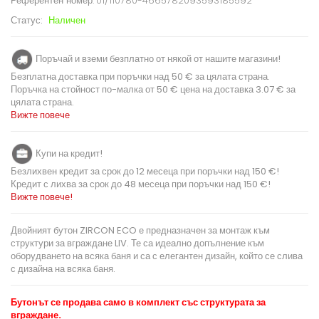
Референтен номер:
01/110780-4665782093593185592
Статус:
Наличен
Поръчай и вземи безплатно от някой от нашите магазини!
Безплатна доставка при поръчки над 50 € за цялата страна.
Поръчка на стойност по-малка от 50 € цена на доставка 3.07 € за
цялата страна.
Вижте повече
Купи на кредит!
Безлихвен кредит за срок до 12 месеца при поръчки над 150 €!
Кредит с лихва за срок до 48 месеца при поръчки над 150 €!
Вижте повече!
Двойният бутон ZIRCON ECO е предназначен за монтаж към
структури за вграждане LIV. Те са идеално допълнение към
оборудването на всяка баня и са с елегантен дизайн, който се слива
с дизайна на всяка баня.
Бутонът
се продава само в комплект със структурата за
вграждане.