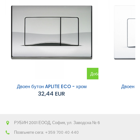
Добавяне
към
Двоен бутон APLITE ECO - хром
Двоен б
32,44 EUR
количката
РУБИН 2001 ЕООД, София, ул. Заводска № 6
Позвънете сега:
+359 700 40 440