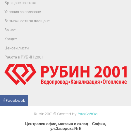
Връщане на стока
Условия за ползване
Възможности за плащане
За нас
Кредит
Ценови листи
Работа в РУБИН 2001
Facebook
Rubin2001 © Created by
InterSoftPro
Централен офис, магазин и склад - София,
ул.Заводска №6