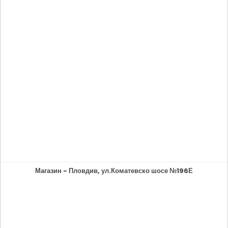
Магазин - Пловдив, ул.Коматевско шосе №196Е