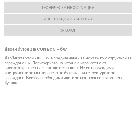
ТЕХНИЧЕСКА ИНФОРМАЦИЯ
ИНСТРУКЦИИ ЗА МОНТАЖ
КАТАЛОГ
Двоен бутон ZIRCON ECO - бял
Двойният бутон ZIRCON е предназначен за монтаж към структури за
вграждане LIV. Периферията на бутона е изработена от
висококачествен плексиглас с бял цвят. Не са необходими
инструменти за монтирането на бутонът към структурата за
вграждане. Всички необходими части за монтажа са в комплект с
бутона.