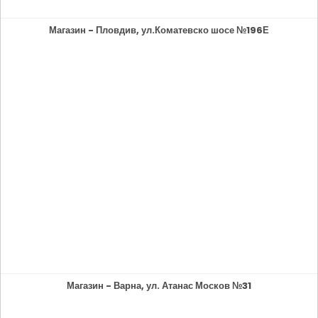
Магазин - Пловдив, ул.Коматевско шосе №196Е
Магазин - Варна, ул. Атанас Москов №31