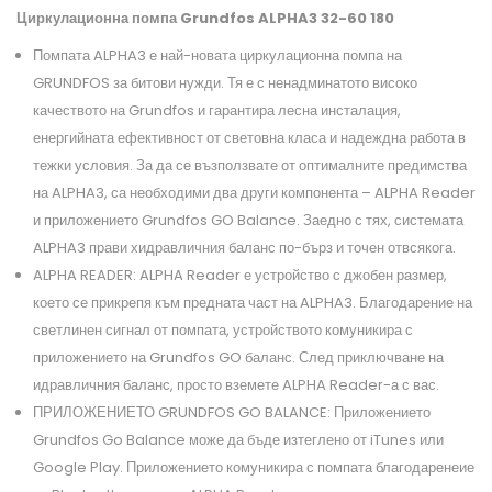
Циркулационна помпа Grundfos ALPHA3 32-60 180
Помпата ALPHA3 е най-новата циркулационна помпа на
GRUNDFOS за битови нужди. Тя е с ненадминатото високо
качеството на Grundfos и гарантира лесна инсталация,
енергийната ефективност от световна класа и надеждна работа в
тежки условия. За да се възползвате от оптималните предимства
на ALPHA3, са необходими два други компонента – ALPHA Reader
и приложението Grundfos GO Balance. Заедно с тях, системата
ALPHA3 прави хидравличния баланс по-бърз и точен отвсякога.
ALPHA READER: ALPHA Reader е устройство с джобен размер,
което се прикрепя към предната част на ALPHA3. Благодарение на
светлинен сигнал от помпата, устройството комуникира с
приложението на Grundfos GO баланс. След приключване на
идравличния баланс, просто вземете ALPHA Reader-а с вас.
ПРИЛОЖЕНИЕТО GRUNDFOS GO BALANCE: Приложението
Grundfos Go Balance може да бъде изтеглено от iTunes или
Google Play. Приложението комуникира с помпата благодаренеие