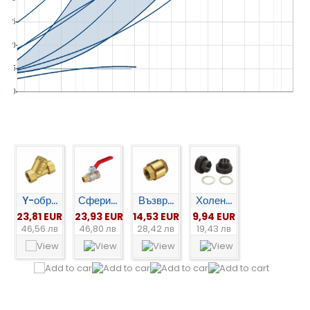
Y-обр...
Сфери...
Възвр...
Холен...
23,81 EUR
23,93 EUR
14,53 EUR
9,94 EUR
46,56 лв
46,80 лв
28,42 лв
19,43 лв