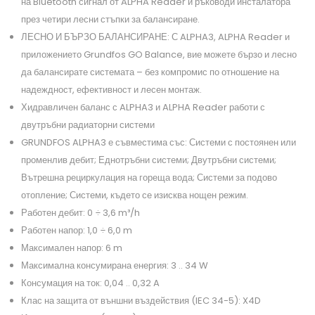
на Bluetooth сигнал от ALPHA Reader и ръководи инсталатора
през четири лесни стъпки за балансиране.
ЛЕСНО И БЪРЗО БАЛАНСИРАНЕ: С ALPHA3, ALPHA Reader и
приложението Grundfos GO Balance, вие можете бързо и лесно
да балансирате системата – без компромис по отношение на
надеждност, ефективност и лесен монтаж.
Хидравличен баланс с ALPHA3 и ALPHA Reader работи с
двутръбни радиаторни системи
GRUNDFOS ALPHA3 е съвместима със: Системи с постоянен или
променлив дебит; Еднотръбни системи; Двутръбни системи;
Вътрешна рециркулация на гореща вода; Системи за подово
отопление; Системи, където се изисква нощен режим.
Работен дебит: 0 ÷ 3,6 m³/h
Работен напор: 1,0 ÷ 6,0 m
Максимален напор: 6 m
Максимална консумирана енергия: 3 .. 34 W
Консумация на ток: 0,04 .. 0,32 A
Клас на защита от външни въздействия (IEC 34-5): X4D