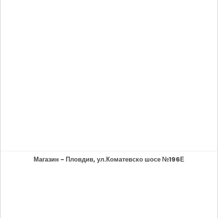
Магазин - Пловдив, ул.Коматевско шосе №196Е