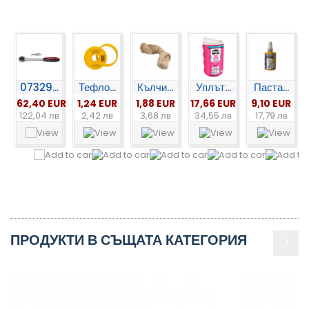
07329...
Тефло...
Кълчи...
Уплът...
Паста...
62,40 EUR
1,24 EUR
1,88 EUR
17,66 EUR
9,10 EUR
122,04 лв
2,42 лв
3,68 лв
34,55 лв
17,79 лв
ПРОДУКТИ В СЪЩАТА КАТЕГОРИЯ