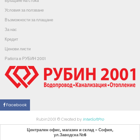
Връщане на стока
Условия за ползване
Възможности за плащане
За нас
Кредит
Ценови листи
Работа в РУБИН 2001
Facebook
Rubin2001 © Created by
InterSoftPro
Централен офис, магазин и склад - София,
ул.Заводска №6