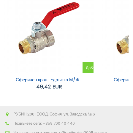
Добавяне
към
Сферичен кран L-дръжка М/Ж...
Сферичен
49,42 EUR
количката
РУБИН 2001 ЕООД, София, ул. Заводска № 6
Позвънете сега:
+359 700 40 440
За запитвания и поръчки:
office@rubin2001bg.com