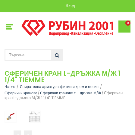
Вход
0
СФЕРИЧЕН КРАН L-ДРЪЖКА М/Ж 1
1/4" TIEMME
Home
Спирателна арматура, фитинги хром и месинг
Сферичен
Сферични кранове
Сферични кранове с L-дръжка М/Ж
кран L-дръжка М/Ж 1 1/4" TIEMME