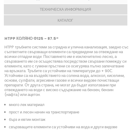
ТЕХНИЧЕСКА ИНФОРМАЦИЯ
КАТАЛОГ
HTPP КОЛЯНО Ф125 - 87.5°
HTPP тръбните системи за сградна и улична канализация, заедно със
съответните свързващи елементи са предвидени за отвеждане на
всички отпадни води. Поставянето им е изключително лесно, а
свързването им се осъществява посредством свързани помежду си
елементи, като с гумени пръстени се осигурява пълно запечатване
на връзката. Тръбите са устойчиви на температури до + 90С.
Устойчиви са на въздействието на солена вода, алкохол, киселини,
основи, сулфати, агресивни газове и всички видове почистващи
препарати. От друга страна, не могат да бъдат използвани при
отвеждането на води с високо съдържание на бензен, бензин
(нафта) или ацетон.
много лек материал
прост и лесен начин на транспортиране
бърз и евтин монтаж
свързващите елементи са устойчиви на вода и други видове