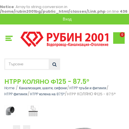
Notice
: Array to string conversion in
/home/rubin2001bg/public_html/classes/Link.php
on line
436
Вход
0
HTPP КОЛЯНО Ф125 - 87.5°
Home
Канализация, шахти, сифони
HTPP тръби и фитинги
HTPP КОЛЯНО Ф125 - 87.5°
HTPP фитинги
HTPP колена на 87.5°