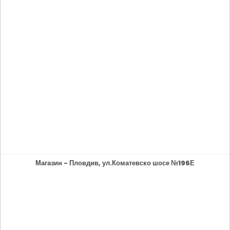
Магазин - Пловдив, ул.Коматевско шосе №196Е