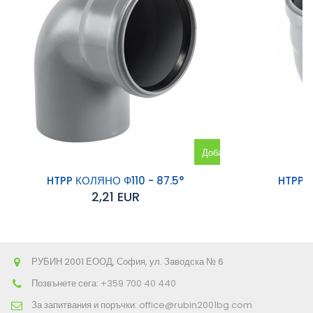
Добавяне
към
HTPP КОЛЯНО Ф110 - 87.5°
HTPP 
2,21 EUR
количката
РУБИН 2001 ЕООД, София, ул. Заводска № 6
Позвънете сега:
+359 700 40 440
За запитвания и поръчки:
office@rubin2001bg.com