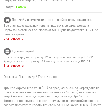
Референтен номер:
07/207056-4665782093593185775
Статус:
Наличен
Поръчай и вземи безплатно от някой от нашите магазини!
Безплатна доставка при поръчки над 50 € за цялата страна.
Поръчка на стойност по-малка от 50 € цена на доставка 3.07 € за
цялата страна.
Вижте повече
Купи на кредит!
Безлихвен кредит за срок до 12 месеца при поръчки над 150 €!
Кредит с лихва за срок до 48 месеца при поръчки над 150 €!
Вижте повече!
Опаковка: Пакет: 10 бр / Пале: 480 бр
Тръбите и фитингите от HT(PP) са предназначени за изграждане на
гравитационни канализационни системи, за битови (сиви и черни
води), промишлени и дъждовни отпадъчни води. Тръбите и
фитингите сe свързват посредством муфи, а водоустойчивостта се
постига чрез уплътнителни пръстени от EPDM каучук (EN 681), които