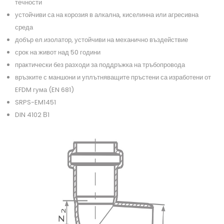
течности
устойчиви са на корозия в алкална, киселинна или агресивна
среда
добър ел.изолатор, устойчиви на механично въздействие
срок на живот над 50 години
практически без разходи за поддръжка на тръбопровода
връзките с маншони и уплътняващите пръстени са изработени от
EFDM гума (EN 681)
SRPS-EM1451
DIN 4102 В1