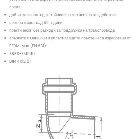
среда
добър ел.изолатор, устойчиви на механично въздействие
срок на живот над 50 години
практически без разходи за поддръжка на тръбопровода
връзките с маншони и уплътняващите пръстени са изработени от
EFDM гума (EN 681)
SRPS-EM1451
DIN 4102 В1