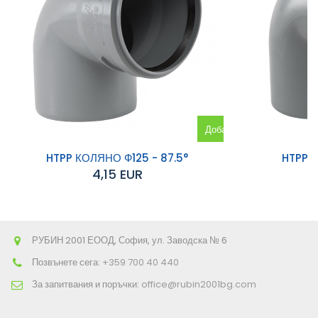
Добавяне
към
HTPP КОЛЯНО Ф125 - 87.5°
HTPP К
4,15 EUR
количката
РУБИН 2001 ЕООД, София, ул. Заводска № 6
Позвънете сега:
+359 700 40 440
За запитвания и поръчки:
office@rubin2001bg.com