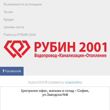
Възможности за плащане
За нас
Кредит
Ценови листи
Работа в РУБИН 2001
Facebook
Rubin2001 © Created by
InterSoftPro
Централен офис, магазин и склад - София,
ул.Заводска №6