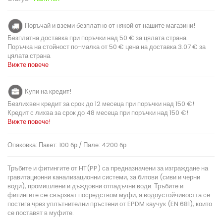
Поръчай и вземи безплатно от някой от нашите магазини!
Безплатна доставка при поръчки над 50 € за цялата страна.
Поръчка на стойност по-малка от 50 € цена на доставка 3.07 € за
цялата страна.
Вижте повече
Купи на кредит!
Безлихвен кредит за срок до 12 месеца при поръчки над 150 €!
Кредит с лихва за срок до 48 месеца при поръчки над 150 €!
Вижте повече!
Опаковка: Пакет: 100 бр / Пале: 4200 бр
Тръбите и фитингите от HT(PP) са предназначени за изграждане на
гравитационни канализационни системи, за битови (сиви и черни
води), промишлени и дъждовни отпадъчни води. Тръбите и
фитингите сe свързват посредством муфи, а водоустойчивостта се
постига чрез уплътнителни пръстени от EPDM каучук (EN 681), които
се поставят в муфите.