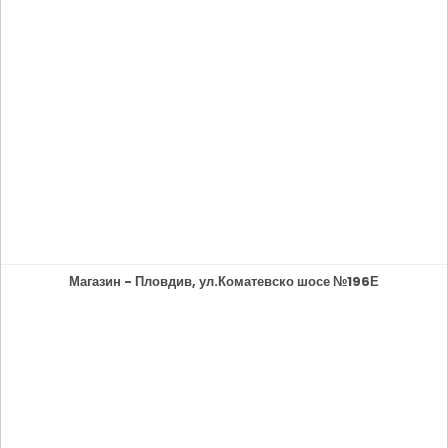
Магазин - Пловдив, ул.Коматевско шосе №196Е