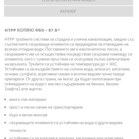
КАТАЛОГ
HTPP КОЛЯНО Ф50 - 87.5°
HTPP тръбните системи за сградна и улична канализация, заедно със
съответните свързващи елементи са предвидени за отвеждане на
всички отпадни води. Поставянето им е изключително лесно, а
свързването им се осъществява посредством свързани помежду си
елементи, като с гумени пръстени се осигурява пълно запечатване
на връзката. Тръбите са устойчиви на температури до + 90С.
Устойчиви са на въздействието на солена вода, алкохол, киселини,
основи, сулфати, агресивни газове и всички видове почистващи
препарати. От друга страна, не могат да бъдат използвани при
отвеждането на води с високо съдържание на бензен, бензин
(нафта) или ацетон.
много лек материал
прост и лесен начин на транспортиране
бърз и евтин монтаж
свързващите елементи са устойчиви на вода и други видове
течности
устойчиви са на корозия в алкална, киселинна или агресивна