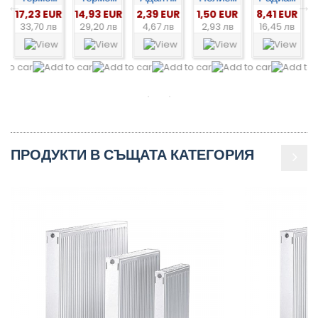
R
14,93 EUR
2,39 EUR
1,50 EUR
8,41 EUR
7,40 EUR
29,20 лв
4,67 лв
2,93 лв
16,45 лв
14,48 лв
ПРОДУКТИ В СЪЩАТА КАТЕГОРИЯ