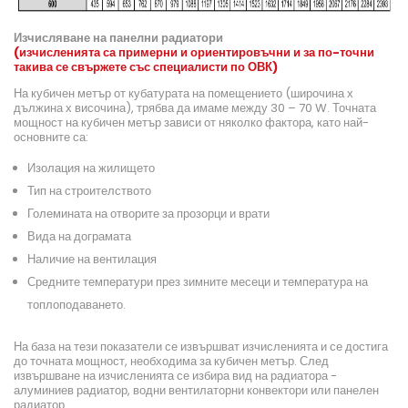
Изчисляване на панелни радиатори
(изчисленията са примерни и ориентировъчни и за по-точни
такива се свържете със специалисти по ОВК)
На кубичен метър от кубатурата на помещението (широчина х
дължина х височина), трябва да имаме между 30 – 70 W. Точната
мощност на кубичен метър зависи от няколко фактора, като най-
основните са:
Изолация на жилището
Тип на строителството
Големината на отворите за прозорци и врати
Вида на дограмата
Наличие на вентилация
Средните температури през зимните месеци и температура на
топлоподаването.
На база на тези показатели се извършват изчисленията и се достига
до точната мощност, необходима за кубичен метър. След
извършване на изчисленията се избира вид на радиатора -
алуминиев радиатор, водни вентилаторни конвектори или панелен
радиатор.