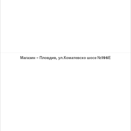
Магазин - Пловдив, ул.Коматевско шосе №196Е