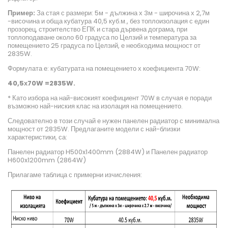
Пример:
За стая с размери: 5м - дължина х 3м - широчина х 2,7м
-височина и обща кубатура 40,5 куб.м., без топлоизолация с един
прозорец, строителство ЕПК и стара дървена дограма, при
топлоподаване около 60 градуса по Целзий и температура за
помещението 25 градуса по Целзий, е необходима мощност от
2835W.
Формулата е: кубатурата на помещението х коефициента 70W:
40,5х70W =2835W.
* Като избора на най-високият коефициент 70W в случая е поради
възможно най-ниския клас на изолация на помещението.
Следователно в този случай е нужен панелен радиатор с минимална
мощност от 2835W. Предлаганите модели с най-близки
характеристики, са:
Панелен радиатор H500x1400mm (2884W) и Панелен радиатор
H600x1200mm (2864W)
Прилагаме таблица с примерни изчисления: