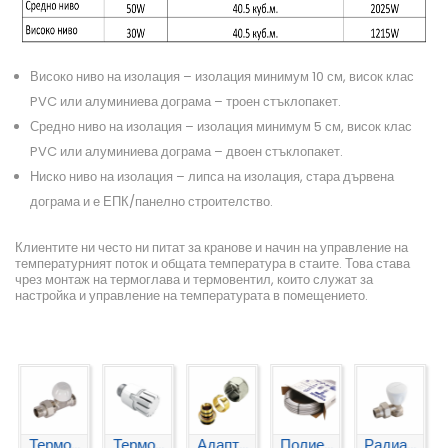
Високо ниво на изолация – изолация минимум 10 см, висок клас
PVC или алуминиева дограма – троен стъклопакет.
Средно ниво на изолация – изолация минимум 5 см, висок клас
PVC или алуминиева дограма – двоен стъклопакет.
Ниско ниво на изолация – липса на изолация, стара дървена
дограма и е ЕПК/панелно строителство.
Клиентите ни често ни питат за кранове и начин на управление на
температурният поток и общата температура в стаите. Това става
чрез монтаж на термоглава и термовентил, които служат за
настройка и управление на температурата в помещението.
Термо...
Адапт...
Полие...
Радиа...
Венти...