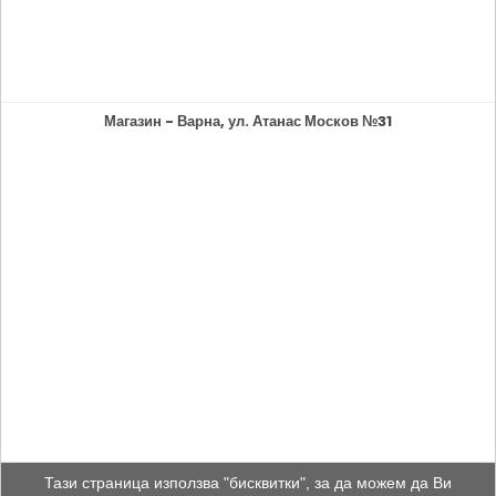
Магазин - Варна, ул. Атанас Москов №31
Тази страница използва "бисквитки", за да можем да Ви