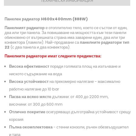
ТЕХНИЧЕСКА ИНФОРМАЦИЯ
Панелен радиатор H600x400mm (888W)
Панелният радиатор
е отоплително тяло, което се състои от един,
два или три панела. За повишаване на мощността към тези панели
обикновено от вътрешната страна има заварени един, два или три
конвектора (ламели). Най-продавани са
панелните радиатори тип
22
(с два панела и два конвектора).
Панелните радиатори имат следните предимства:
Висока ефективност
поради голямата площ на излъчване и
ниското съдържание на вода
Висока устойчивост
на прекомерно налягане - максимално
работно налягане до 10 bar
Пасва на всяко място
дължини: от 400 до 2200 mm,
височини: от 300 до 600 mm
Отлично покритие
осигуряващо дълготрайна устойчивост срещу
корозия
Пълна окомплектовка
- стенни конзоли, ръчен обезвъздушител
и тапа