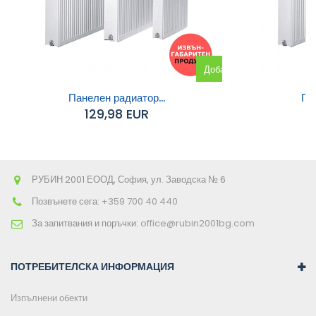
Добавяне
към
Панелен радиатор...
Па
129,98 EUR
количката
РУБИН 2001 ЕООД, София, ул. Заводска № 6
Позвънете сега:
+359 700 40 440
За запитвания и поръчки:
office@rubin2001bg.com
ПОТРЕБИТЕЛСКА ИНФОРМАЦИЯ
Изпълнени обекти