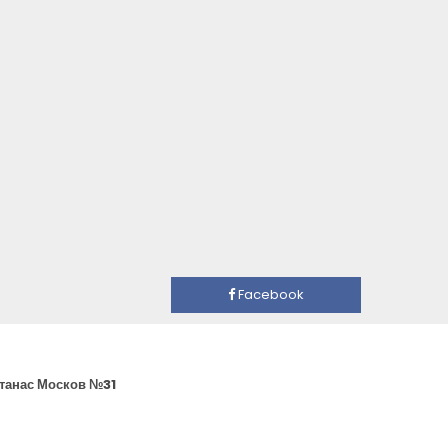
Facebook
Атанас Москов №31