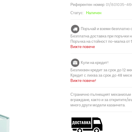
Референтен номер:
01/801035-4
Статус:
Наличен
Поръчай и вземи безплатно о
Безплатна доставка при поръчки н
Поръчка на стойност по-малка от 5
Вижте повече
Купи на кредит!
Безлихвен кредит за срок до 12 ме
Кредит с лихва за срок до 48 месе
Вижте повече!
Странично пълнещият механизъм с
вграждане, както и за откритите/в
много други модели казанчета.