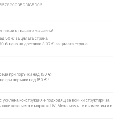
665782093593185906
т някой от нашите магазини!
ад 50 € за цялата страна.
0 € цена на доставка 3.07 € за цялата страна.
сеца при поръчки над 150 €!
ца при поръчки над 150 €!
 усилена конструкция е подходящ за всички структири за
ъншни казанчета с марката LIV. Механизмът е съвместим и с