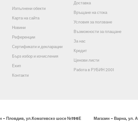
Доставка
Изпълнени обекти
Връщане на стока
Карта на сайта
Условия за ползване
Новини
Възможности за плащане
Референции
За нас
Сертификати и декларации
Кредит
Бърз избор и изчисления
Ценови листи
Екип
Работа в РУБИН 2001
Контакти
н - Пловдив, ул.Коматевско шосе №196Е
Магазин - Варна, ул. 