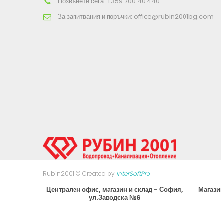
Позвънете сега:
+359 700 40 440
За запитвания и поръчки:
office@rubin2001bg.com
Rubin2001 © Created by
InterSoftPro
Централен офис, магазин и склад - София,
Магази
ул.Заводска №6