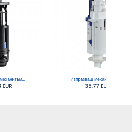
механизъм...
Изпразващ механизъм за...
8 EUR
35,77 EUR
Добавяне към
количката