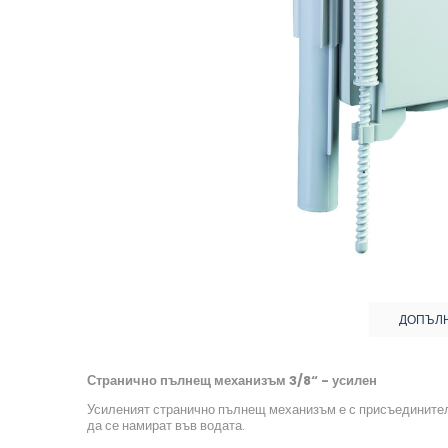
ДОПЪЛ
Странично пълнещ механизъм 3/8“ - усилен
Усиленият странично пълнещ механизъм е с присъединителен
да се намират във водата.