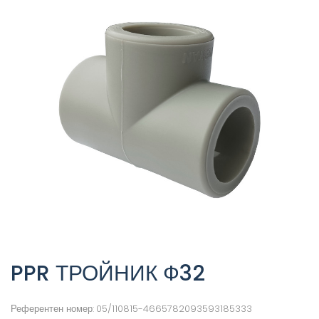
PPR ТРОЙНИК Ф32
Референтен номер:
05/110815-4665782093593185333