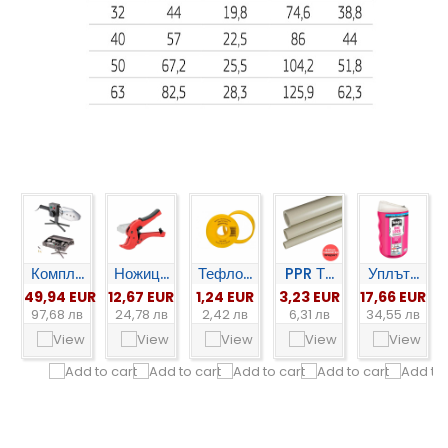
Компл...
Ножиц...
Тефло...
PPR Т...
Уплът...
49,94 EUR
12,67 EUR
1,24 EUR
3,23 EUR
17,66 EUR
97,68 лв
24,78 лв
2,42 лв
6,31 лв
34,55 лв