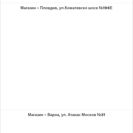
Магазин - Пловдив, ул.Коматевско шосе №196Е
Магазин - Варна, ул. Атанас Москов №31