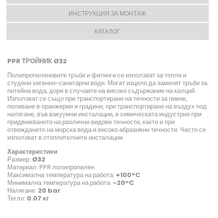
ИНСТРУКЦИЯ ЗА МОНТАЖ
КАТАЛОГ
PPR ТРОЙНИК Ø32
Полипропиленовите тръби и фитинги се използват за топли и
студени хигенно-санитарни води. Могат изцяло да заменят тръби за
питейна вода, дори в случаите на високо съдържание на калций.
Използват се също при транспортиране на течности за пиене,
поливане в оранжерии и градини, при транспортиране на въздух под
налягане, във вакуумни инсталации, в химическата индустрия при
придвижваното на различни видове течности, както и при
отвеждането на морска вода и високо абразивни течности. Често се
използват в отоплителните инсталации.
Характеристики
:
Размер:
Ø32
Материал: PPR полипропилен
Максимална температура на работа:
+100°C
Минимална температура на работа:
-20°C
Налягане:
20 bar
Тегло:
0.07 кг