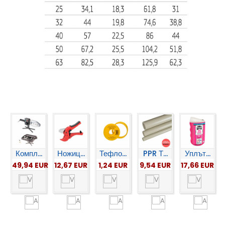
Компл...
Ножиц...
Тефло...
PPR Т...
Уплът...
49,94 EUR
12,67 EUR
1,24 EUR
9,54 EUR
17,66 EUR