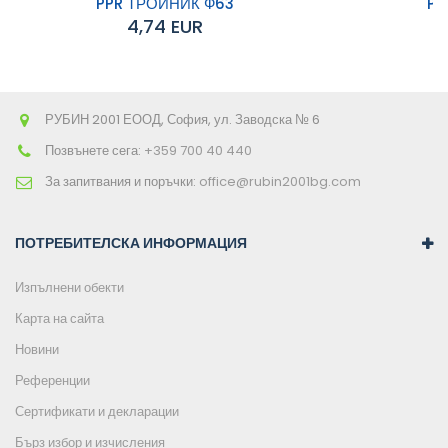
към
PPR ТРОЙНИК Ф63
PP
4,74 EUR
количката
РУБИН 2001 ЕООД, София, ул. Заводска № 6
Позвънете сега:
+359 700 40 440
За запитвания и поръчки:
office@rubin2001bg.com
ПОТРЕБИТЕЛСКА ИНФОРМАЦИЯ
Изпълнени обекти
Карта на сайта
Новини
Референции
Сертификати и декларации
Бърз избор и изчисления