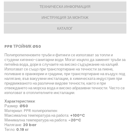
ТЕХНИЧЕСКА ИНФОРМАЦИЯ
ИНСТРУКЦИЯ ЗА МОНТАЖ
КАТАЛОГ
PPR ТРОЙНИК Ø50
Полипропиленовите тръби и фитинги се използват за топли и
студени хигенно-санитарни води. Могат изцяло да заменят тръби за
питейна вода, дори в случаите на високо съдържание на калций.
Използват се също при транспортиране на течности за пиене,
поливане в оранжерии и градини, при транспортиране на въздух под
налягане, във вакуумни инсталации, в химическата индустрия при
придвижваното на различни видове течности, както и при
отвеждането на морска вода и високо абразивни течности. Често се
използват в отоплителните инсталации.
Характеристики
:
Размер:
Ø50
Материал: PPR полипропилен
Максимална температура на работа:
+100°C
Минимална температура на работа:
-20°C
Налягане:
20 bar
Тегло:
0.19 кг