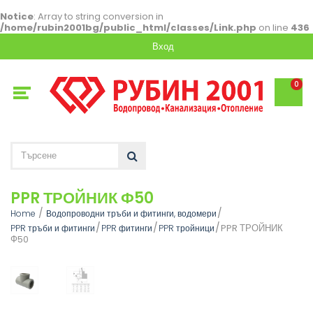
Notice
: Array to string conversion in
/home/rubin2001bg/public_html/classes/Link.php
on line
436
Вход
0
PPR ТРОЙНИК Ф50
Home
Водопроводни тръби и фитинги, водомери
PPR ТРОЙНИК
PPR тръби и фитинги
PPR фитинги
PPR тройници
Ф50