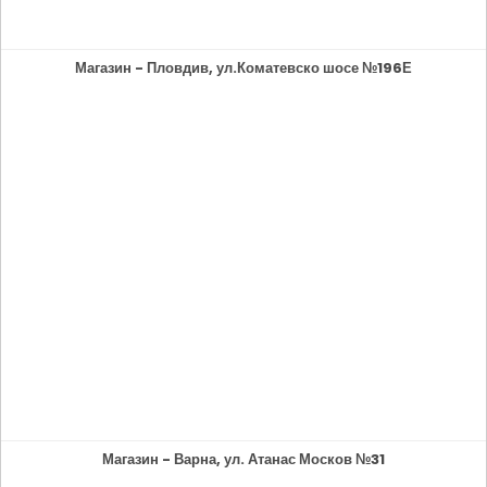
Магазин - Пловдив, ул.Коматевско шосе №196Е
Магазин - Варна, ул. Атанас Москов №31