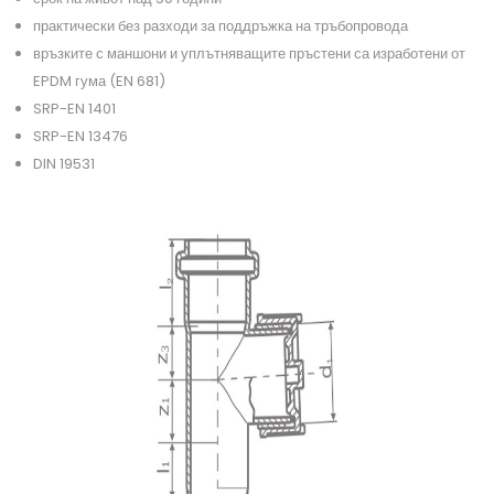
практически без разходи за поддръжка на тръбопровода
връзките с маншони и уплътняващите пръстени са изработени от
EPDM гума (EN 681)
SRP-EN 1401
SRP-EN 13476
DIN 19531