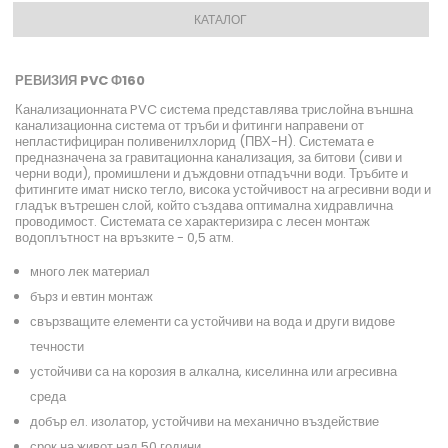
КАТАЛОГ
РЕВИЗИЯ PVC Ф160
Канализационната PVC система представлява трислойна външна
канализационна система от тръби и фитинги направени от
непластифициран поливенилхлорид (ПВХ-Н). Системата е
предназначена за гравитационна канализация, за битови (сиви и
черни води), промишлени и дъждовни отпадъчни води. Тръбите и
фитингите имат ниско тегло, висока устойчивост на агресивни води и
гладък вътрешен слой, който създава оптимална хидравлична
проводимост. Системата се характеризира с лесен монтаж
водоплътност на връзките - 0,5 атм.
много лек материал
бърз и евтин монтаж
свързващите елементи са устойчиви на вода и други видове
течности
устойчиви са на корозия в алкална, киселинна или агресивна
среда
добър ел. изолатор, устойчиви на механично въздействие
срок на живот над 50 години