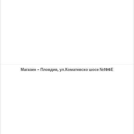
Магазин - Пловдив, ул.Коматевско шосе №196Е