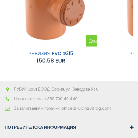
Добавяне
към
РЕВИЗИЯ PVC Ф315
РЕВ
150,58 EUR
количката
РУБИН 2001 ЕООД, София, ул. Заводска № 6
Позвънете сега:
+359 700 40 440
За запитвания и поръчки:
office@rubin2001bg.com
ПОТРЕБИТЕЛСКА ИНФОРМАЦИЯ