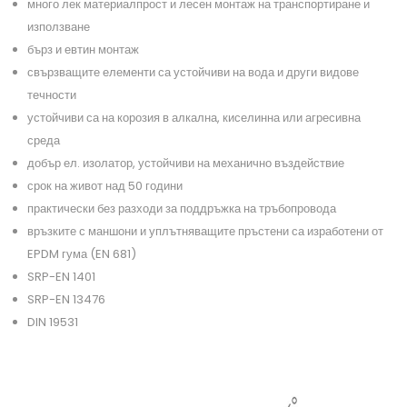
много лек материалпрост и лесен монтаж на транспортиране и
използване
бърз и евтин монтаж
свързващите елементи са устойчиви на вода и други видове
течности
устойчиви са на корозия в алкална, киселинна или агресивна
среда
добър ел. изолатор, устойчиви на механично въздействие
срок на живот над 50 години
практически без разходи за поддръжка на тръбопровода
връзките с маншони и уплътняващите пръстени са изработени от
EPDM гума (EN 681)
SRP-EN 1401
SRP-EN 13476
DIN 19531