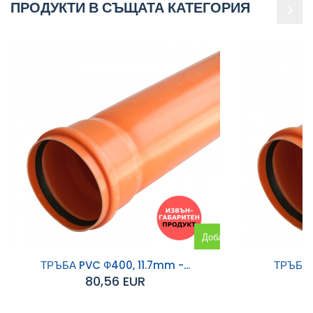
ПРОДУКТИ В СЪЩАТА КАТЕГОРИЯ
Добавяне
към
ТРЪБА PVC Ф400, 11.7mm -...
ТРЪБА P
80,56 EUR
количката