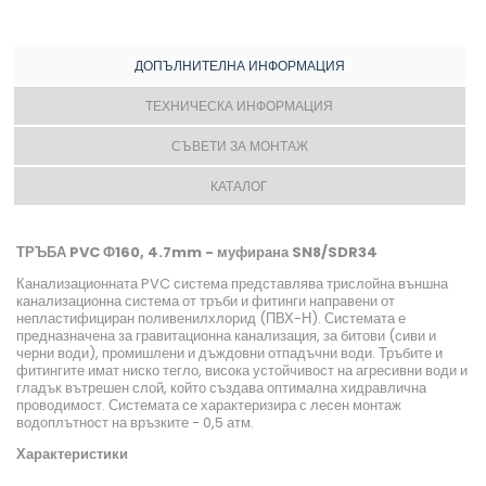
ДОПЪЛНИТЕЛНА ИНФОРМАЦИЯ
ТЕХНИЧЕСКА ИНФОРМАЦИЯ
СЪВЕТИ ЗА МОНТАЖ
КАТАЛОГ
ТРЪБА PVC Ф160, 4.7mm - муфирана SN8/SDR34
Канализационната PVC система представлява трислойна външна
канализационна система от тръби и фитинги направени от
непластифициран поливенилхлорид (ПВХ-Н). Системата е
предназначена за гравитационна канализация, за битови (сиви и
черни води), промишлени и дъждовни отпадъчни води. Тръбите и
фитингите имат ниско тегло, висока устойчивост на агресивни води и
гладък вътрешен слой, който създава оптимална хидравлична
проводимост. Системата се характеризира с лесен монтаж
водоплътност на връзките - 0,5 атм.
Характеристики