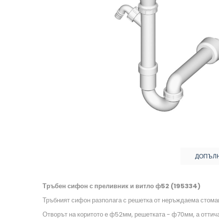
ДОПЪЛ
Тръбен сифон с преливник и витло ф52 (195334)
Тръбният сифон разполага с решетка от неръждаема стоман
Отворът на коритото е ф52мм, решетката - ф70мм, а отти