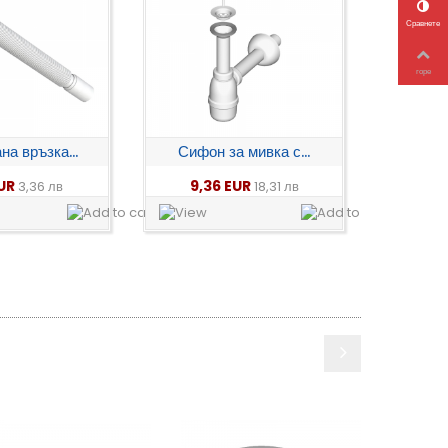
Сравнете
горе
а връзка...
Сифон за мивка с...
EUR
9,36 EUR
3,36 лв
18,31 лв