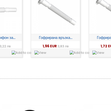
фон за...
Гофрирана връзка...
Гофриран
1,96 EUR
1,72 
3,22 лв
3,83 лв