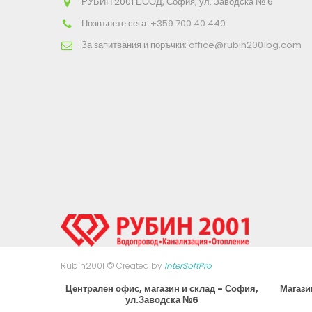
РУБИН 2001 ЕООД, София, ул. Заводска № 6
Позвънете сега:
+359 700 40 440
За запитвания и поръчки:
office@rubin2001bg.com
Rubin2001 © Created by
InterSoftPro
Централен офис, магазин и склад - София,
Магази
ул.Заводска №6