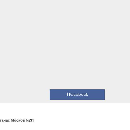
Facebook
Атанас Москов №31