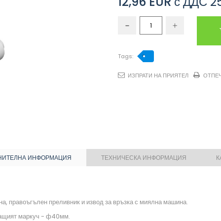
12,96 EUR
с ДДС
2
Tags:
ИЗПРАТИ НА ПРИЯТЕЛ
ОТПЕ
НИТЕЛНА ИНФОРМАЦИЯ
ТЕХНИЧЕСКА ИНФОРМАЦИЯ
К
а, правоъгълен преливник и извод за връзка с миялна машина.
чащият маркуч - ф40мм.