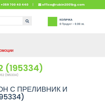
и
+359 700 40 440
office@rubin2001bg.com
КОЛИЧКА
0
Продукт -
0.00 лв.
ОМОЦИИ
 (195334)
ф52 (195334)
ОН С ПРЕЛИВНИК И
95334)