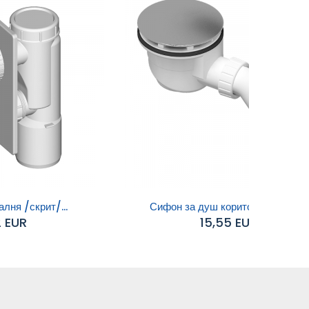
лня /скрит/...
Сифон за душ корито (605926)
2 EUR
15,55 EUR
Добавяне към
количката