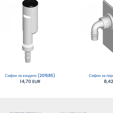
Сифон за конденз (201585)
Сифон за пера
14,70 EUR
8,4
обавяне към
Добавяне към
количката
количката