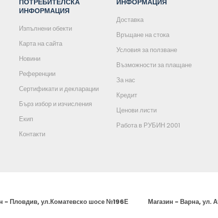
ПОТРЕБИТЕЛСКА
ИНФОРМАЦИЯ
ИНФОРМАЦИЯ
Доставка
Изпълнени обекти
Връщане на стока
Карта на сайта
Условия за ползване
Новини
Възможности за плащане
Референции
За нас
Сертификати и декларации
Кредит
Бърз избор и изчисления
Ценови листи
Екип
Работа в РУБИН 2001
Контакти
н - Пловдив, ул.Коматевско шосе №196Е
Магазин - Варна, ул. 