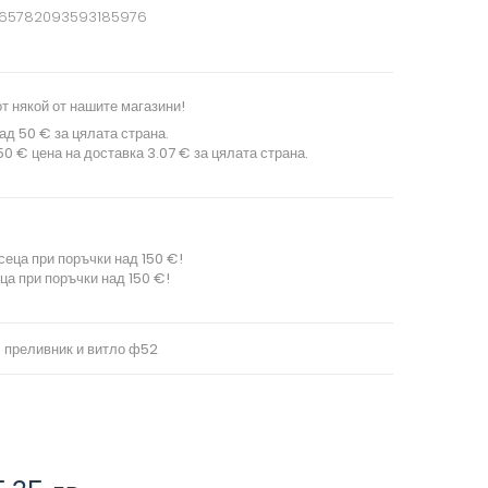
665782093593185976
т някой от нашите магазини!
ад 50 € за цялата страна.
0 € цена на доставка 3.07 € за цялата страна.
сеца при поръчки над 150 €!
ца при поръчки над 150 €!
с преливник и витло ф52