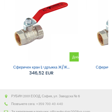
Добавяне
към
Сферичен кран L-дръжка Ж/Ж...
Сферичен
346,52 EUR
количката
РУБИН 2001 ЕООД, София, ул. Заводска № 6
Позвънете сега:
+359 700 40 440
За запитвания и поръчки:
office@rubin2001bg.com