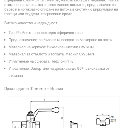
Сферичен кран MISTRAL женски/женски ISO228 с червена, плоска
стоманена ръкохватка с пластмасово покритие, предназначен за
бързо и многократно спиране на потока в системи с циркулация на
горещи или студени неагресивни среди.
Високо качество и надеждност:
Тип: Резбов пълнопроходен сферичен кран
Предназначение: за бързо и многократно блокиране на поток
Материал на корпуса: Никелиран месинг CW617N
Материал за стъблото и топката: Месинг CW614N
Уплътнение на сферата: Тефлон PTFE
Управление: Завъртане на дръжката до 90°, ръкохватка от
стомана.
Производител: Tiemme – Италия