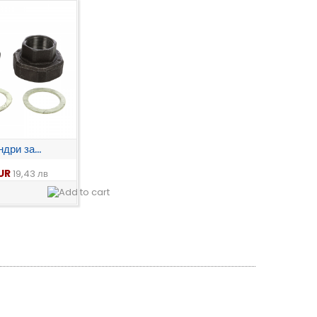
дри за...
EUR
19,43 лв