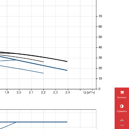
Количка
Сравнете
горе