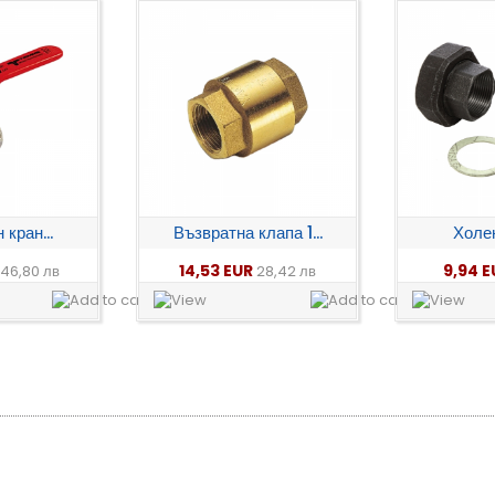
кран...
Възвратна клапа 1...
Холен
14,53 EUR
9,94 
46,80 лв
28,42 лв