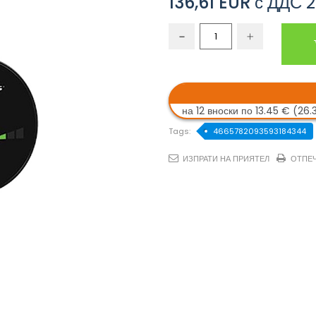
136,61 EUR
с ДДС
2
на 12 вноски по 13.45 € (26.
Tags:
4665782093593184344
ИЗПРАТИ НА ПРИЯТЕЛ
ОТПЕ