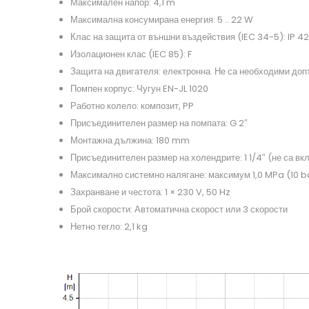
Максимален напор: 4,1 m
Максимална консумирана енергия: 5 .. 22 W
Клас на защита от външни въздействия (IEC 34-5): IP 42
Изолационен клас (IEC 85): F
Защита на двигателя: електронна. Не са необходими до
Помпен корпус: Чугун EN-JL 1020
Работно колело: композит, PP
Присъединителен размер на помпата: G 2″
Монтажна дължина: 180 mm
Присъединителен размер на холендрите: 1 1/4″ (не са в
Максимално системно налягане: максимум 1,0 MPa (10 b
Захранване и честота: 1 × 230 V, 50 Hz
Брой скорости: Автоматична скорост или 3 скорости
Нетно тегло: 2,1 kg