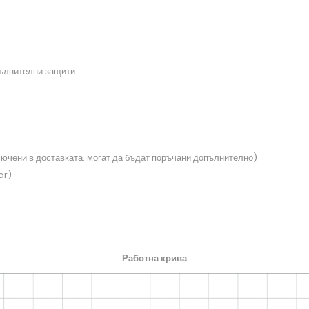
пълнителни защити.
ключени в доставката. могат да бъдат поръчани допълнително)
ar)
Работна крива