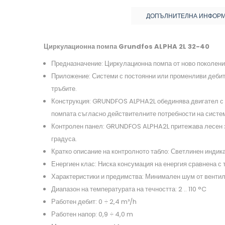
ДОПЪЛНИТЕЛНА ИНФОР
Циркулационна помпа Grundfos ALPHA 2L 32-40
Предназначение: Циркулационна помпа от ново поколение
Приложение: Системи с постоянни или променливи дебити
тръбите.
Конструкция: GRUNDFOS ALPHA2L обединява двигател с р
помпата съгласно действителните потребности на систе
Контролен панел: GRUNDFOS ALPHA2L притежава лесен за
градуса.
Кратко описание на контролното табло: Светлинен индик
Енергиен клас: Ниска консумация на енергия сравнена с
Характеристики и предимства: Минимален шум от вентили
Диапазон на температурата на течността: 2 .. 110 °C
Работен дебит: 0 ÷ 2,4 m³/h
Работен напор: 0,9 ÷ 4,0 m