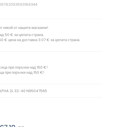
665782093593184344
т някой от нашите магазини!
ад 50 € за цялата страна.
0 € цена на доставка 3.07 € за цялата страна.
сеца при поръчки над 150 €!
ца при поръчки над 150 €!
ALPHA 2L 32-40 N95047565