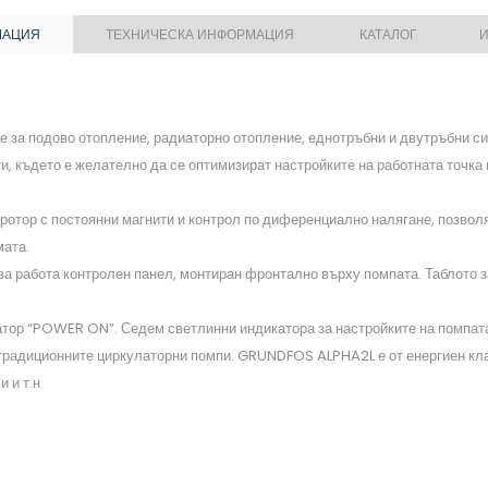
МАЦИЯ
ТЕХНИЧЕСКА ИНФОРМАЦИЯ
КАТАЛОГ
И
 за подово отопление, радиаторно отопление, еднотръбни и двутръбни си
, където е желателно да се оптимизират настройките на работната точка 
отор с постоянни магнити и контрол по диференциално налягане, позвол
мата.
 работа контролен панел, монтиран фронтално върху помпата. Таблото за
атор “POWER ON”. Седем светлинни индикатора за настройките на помпата.
 традиционните циркулаторни помпи. GRUNDFOS ALPHA2L е от енергиен кла
 и т.н.