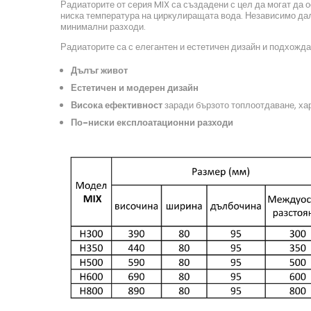
Радиаторите от серия MIX са създадени с цел да могат да 
ниска температура на циркулиращата вода. Независимо дали
минимални разходи.
Радиаторите са с елегантен и естетичен дизайн и подхожда
Дълъг живот
Естетичен и модерен дизайн
Висока ефективност
заради бързото топлоотдаване, ха
По-ниски експлоатационни разходи