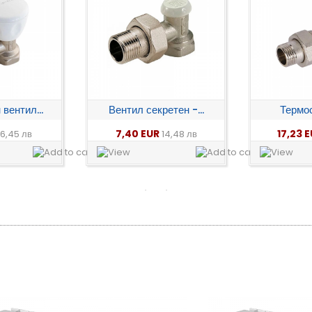
етен -...
Термостатичен...
Термоста
17,23 EUR
14,93 
14,48 лв
33,70 лв