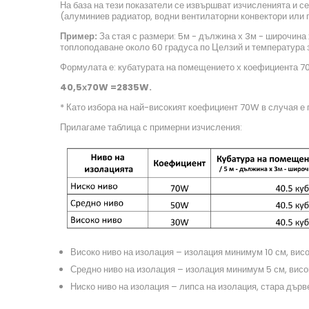
На база на тези показатели се извършват изчисленията и с
(алуминиев радиатор, водни вентилаторни конвектори или 
Пример:
За стая с размери: 5м - дължина х 3м - широчина 
топлоподаване около 60 градуса по Целзий и температура
Формулата е: кубатурата на помещението х коефициента 7
40,5
х
70
W
=
2835
W
.
* Като избора на най-високият коефициент 70W в случая е
Прилагаме таблица с примерни изчисления:
Високо ниво на изолация – изолация минимум 10 см, вис
Средно ниво на изолация – изолация минимум 5 см, висо
Ниско ниво на изолация – липса на изолация, стара дър