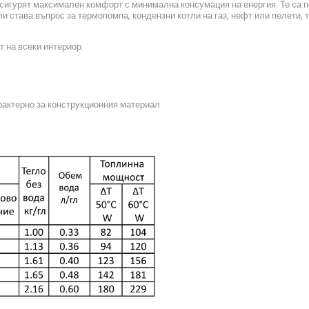
осигурят максимален комфорт с минимална консумация на енергия. Те са п
 става въпрос за термопомпа, кондензни котли на газ, нефт или пелети,
т на всеки интериор.
рактерно за конструкционния материал