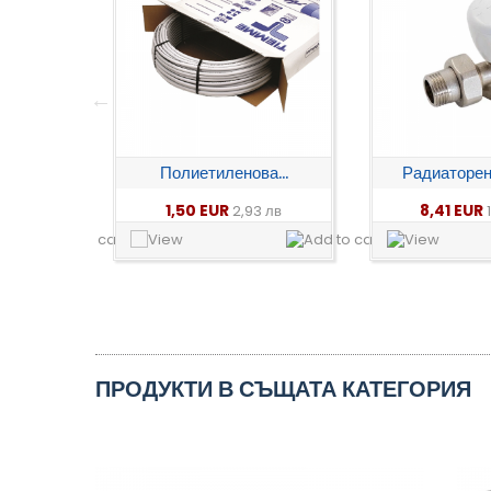
а...
Радиаторен вентил...
Вентил секр
8,41 EUR
7,40 EUR
3 лв
16,45 лв
ПРОДУКТИ В СЪЩАТА КАТЕГОРИЯ