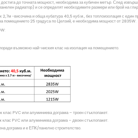
е достига до точната мощност, необходима за кубичен метър. След извърш
панелен радиатор) и се определят необходимите размери или брой на гли
х 2,7м -височина и обща кубатура 40,5 куб.м., без топлоизолация с един 
 за помещението 25 градуса по Целзий, е необходима мощност от 2835W.
0W:
 поради възможно най-ниския клас на изолация на помещението.
ок клас PVC или алуминиева дограма – троен стъклопакет.
к клас PVC или алуминиева дограма – двоен стъклопакет.
вена дограма и е ЕПК/панелно строителство.