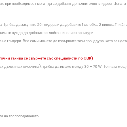
ато при необходимост могат да се добавят допълнително глидери. Цената 
а. Трябва да закупите 20 глидера и да добавите 1 сглобка, 2 нипела 1" и 2 
 нямате нужда да добавите сглобка, нипели и гарнитури.
 на глидери. Вие сами можете да извършите тази процедура, като за цел
точни такива се свържете със специалисти по ОВК)
 х дължина х височина), трябва да имаме между 30 – 70 W. Точната мощно
ра на топлоподаването.