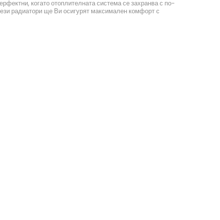
ерфектни, когато отоплителната система се захранва с по-
 тези радиатори ще Ви осигурят максимален комфорт с