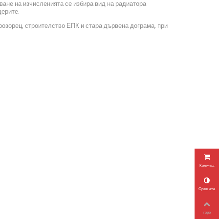
ване на изчисленията се избира вид на радиатора
дерите.
прозорец, строителство ЕПК и стара дървена дограма, при
Количка
Сравнете
горе