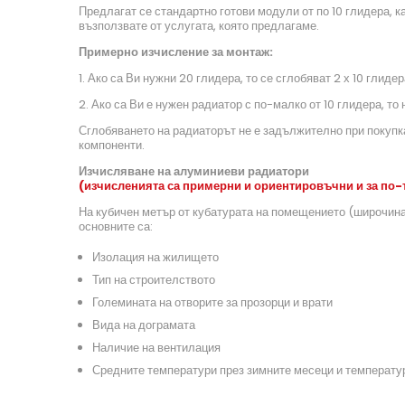
Предлагат се стандартно готови модули от по 10 глидера, к
възползвате от услугата, която предлагаме.
Примерно изчисление за монтаж:
1. Ако са Ви нужни 20 глидера, то се сглобяват 2 х 10 глидер
2. Ако са Ви е нужен радиатор с по-малко от 10 глидера, то
Сглобяването на радиаторът не е задължително при покупка
компоненти.
Изчисляване на алуминиеви радиатори
(изчисленията са примерни и ориентировъчни и за по-
На кубичен метър от кубатурата на помещението (широчина
основните са:
Изолация на жилището
Тип на строителството
Големината на отворите за прозорци и врати
Вида на дограмата
Наличие на вентилация
Средните температури през зимните месеци и температу