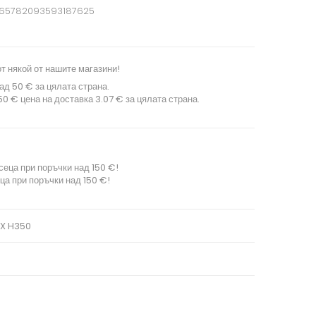
665782093593187625
т някой от нашите магазини!
ад 50 € за цялата страна.
0 € цена на доставка 3.07 € за цялата страна.
сеца при поръчки над 150 €!
ца при поръчки над 150 €!
IX H350