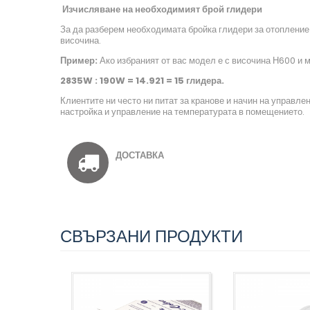
Изчисляване на необходимият брой глидери
За да разберем необходимата бройка глидери за отоплени
височина.
Пример:
Ако избраният от вас модел е с височина Н600 и 
2835
W : 19
0
W
=
14.921 = 15
глидера.
Клиентите ни често ни питат за кранове и начин на управле
настройка и управление на температурата в помещението.
ДОСТАВКА
СВЪРЗАНИ ПРОДУКТИ