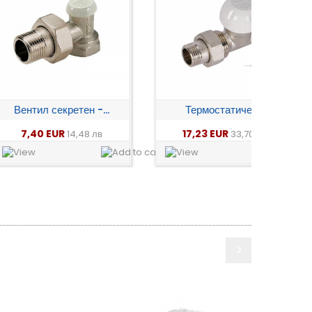
екретен -...
Термостатичен...
Термо
EUR
17,23 EUR
14,9
14,48 лв
33,70 лв