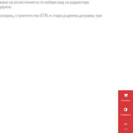
ване на изчисленията се избира вид на радиатора
дерите.
прозорец, строителство ЕПК и стара дървена дограма, при
Количка
Сравнете
горе