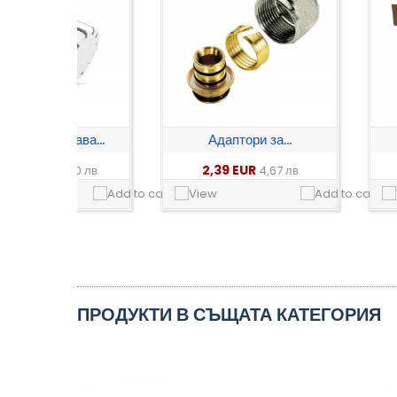
ава...
Адаптори за...
Полиетиле
2,39 EUR
1,50 EUR
20 лв
4,67 лв
ПРОДУКТИ В СЪЩАТА КАТЕГОРИЯ