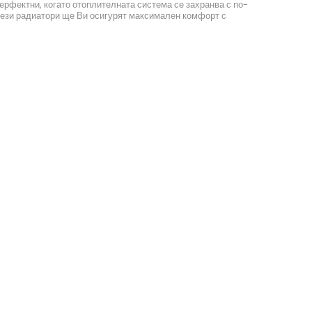
ерфектни, когато отоплителната система се захранва с по-
 тези радиатори ще Ви осигурят максимален комфорт с