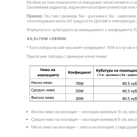
На база на тези показатели се извършват изчисленията и с
(алуминиев радиатор, водни вентилаторни конвектори или 
Пример:
За стая с размери: 5м - дължина х 3м - широчина 
топлоподаване около 60 градуса по Целзий и температура
Формулата е: кубатурата на помещението х коефициента 7
40,5
х
70
W
=
2835
W
.
* Като избора на най-високият коефициент 70W в случая е
Прилагаме таблица с примерни изчисления:
Високо ниво на изолация – изолация минимум 10 см, вис
Средно ниво на изолация – изолация минимум 5 см, висо
Ниско ниво на изолация – липса на изолация, стара дър