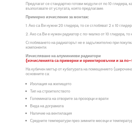
Предлагат се стандартно готови модули от по 10 глидера, к
възползвате от услугата, която предлагаме.
Примерно изчисление за монтаж:
1. Ако са Ви нужни 20 глидера, то се сглобяват 2 х 10 глидер
2. Ако са Ви е нужен радиатор с по-малко от 10 глидера, то
Сглобяването на радиаторът не е задължително при покупка
компоненти.
Изчисляване на алуминиеви радиатори
(изчисленията са примерни и ориентировъчни и за по-
На кубичен метър от кубатурата на помещението (широчина
основните са:
Изолация на жилището
Тип на строителството
Големината на отворите за прозорци и врати
Вида на дограмата
Наличие на вентилация
Средните температури през зимните месеци и температу