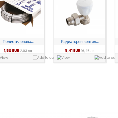
нова...
Радиаторен вентил...
Вентил с
8,41 EUR
7,40 
2,93 лв
16,45 лв