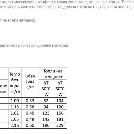
осигурят максимален комфорт с минимална консумация на енергия. Те са п
 става въпрос за термопомпа, кондензни котли на газ, нефт или пелети,
т на всеки интериор.
рактерно за конструкционния материал