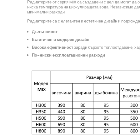
Радиаторите от серия MIX са създадени с цел да могат да 
ниска температура на циркулиращата вода. Независимо дали
минимални разходи.
Радиаторите са с елегантен и естетичен дизайн и подхожда
Дълъг живот
Естетичен и модерен дизайн
Висока ефективност
заради бързото топлоотдаване, ха
По-ниски експлоатационни разходи