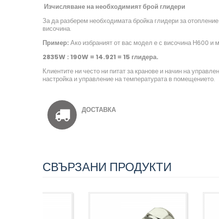
Изчисляване на необходимият брой глидери
За да разберем необходимата бройка глидери за отоплени
височина.
Пример:
Ако избраният от вас модел е с височина Н600 и 
2835
W : 19
0
W
=
14.921 = 15
глидера.
Клиентите ни често ни питат за кранове и начин на управле
настройка и управление на температурата в помещението.
ДОСТАВКА
СВЪРЗАНИ ПРОДУКТИ