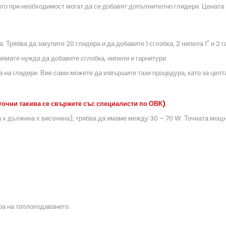
ато при необходимост могат да се добавят допълнително глидери. Цената 
а. Трябва да закупите 20 глидера и да добавите 1 сглобка, 2 нипела 1" и 2 
 нямате нужда да добавите сглобка, нипели и гарнитури.
 на глидери. Вие сами можете да извършите тази процедура, като за цел
точни такива се свържете със специалисти по ОВК)
 х дължина х височина), трябва да имаме между 30 – 70 W. Точната мощно
ра на топлоподаването.