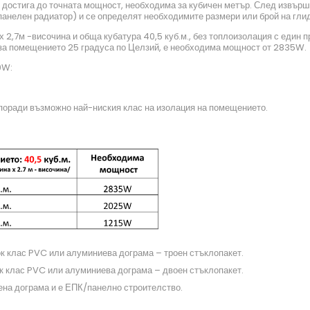
е достига до точната мощност, необходима за кубичен метър. След извърш
панелен радиатор) и се определят необходимите размери или брой на гли
х 2,7м -височина и обща кубатура 40,5 куб.м., без топлоизолация с един 
 за помещението 25 градуса по Целзий, е необходима мощност от 2835W.
0W:
 поради възможно най-ниския клас на изолация на помещението.
ок клас PVC или алуминиева дограма – троен стъклопакет.
к клас PVC или алуминиева дограма – двоен стъклопакет.
вена дограма и е ЕПК/панелно строителство.