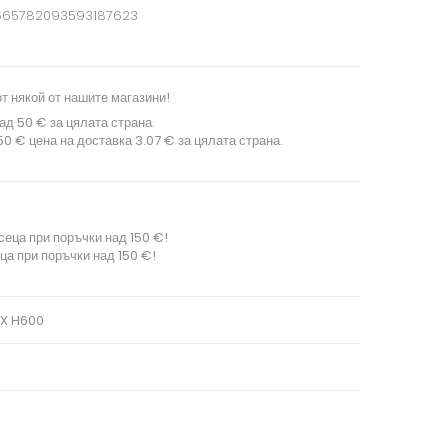
665782093593187623
т някой от нашите магазини!
ад 50 € за цялата страна.
0 € цена на доставка 3.07 € за цялата страна.
сеца при поръчки над 150 €!
ца при поръчки над 150 €!
IX H600