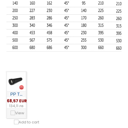
РР Т...
68,57 EUR
134,11 лв