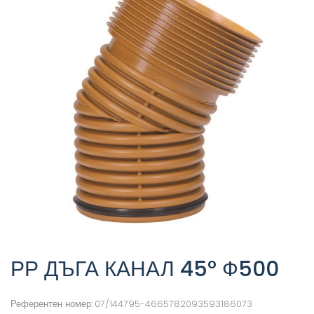
РР ДЪГА КАНАЛ 45° Ф500
Референтен номер:
07/144795-4665782093593186073