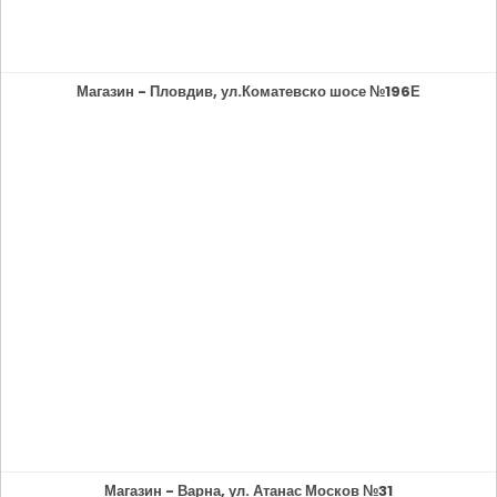
Магазин - Пловдив, ул.Коматевско шосе №196Е
Магазин - Варна, ул. Атанас Москов №31