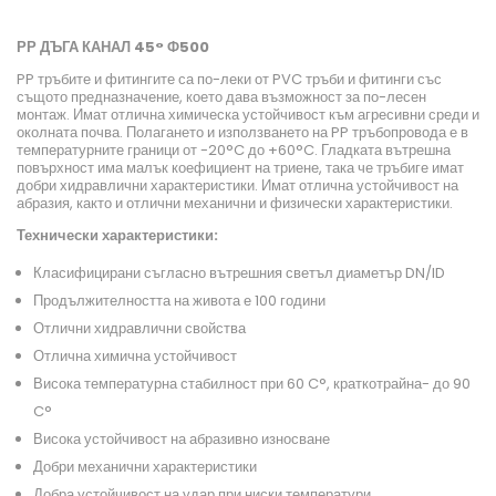
РР ДЪГА КАНАЛ 45° Ф500
PP тръбите и фитингите са по-леки от PVC тръби и фитинги със
същото предназначение, което дава възможност за по-лесен
монтаж. Имат отлична химическа устойчивост към агресивни среди и
околната почва. Полагането и използването на PP тръбопровода е в
температурните граници от -20°C до +60°C. Гладката вътрешна
повърхност има малък коефициент на триене, така че тръбиге имат
добри хидравлични характеристики. Имат отлична устойчивост на
абразия, както и отлични механични и физически характеристики.
Технически характеристики:
Класифицирани съгласно вътрешния светъл диаметър DN/ID
Продължителността на живота е 100 години
Отлични хидравлични свойства
Отлична химична устойчивост
Висока температурна стабилност при 60 C°, краткотрайна- до 90
C°
Висока устойчивост на абразивно износване
Добри механични характеристики
Добра устойчивост на удар при ниски температури