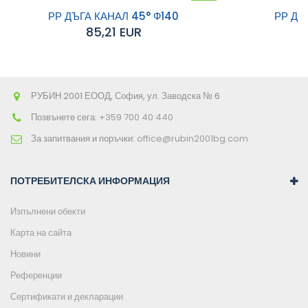
към
РР ДЪГА КАНАЛ 45° Ф140
РР ДЪ
85,21 EUR
количката
РУБИН 2001 ЕООД, София, ул. Заводска № 6
Позвънете сега:
+359 700 40 440
За запитвания и поръчки:
office@rubin2001bg.com
ПОТРЕБИТЕЛСКА ИНФОРМАЦИЯ
Изпълнени обекти
Карта на сайта
Новини
Референции
Сертификати и декларации